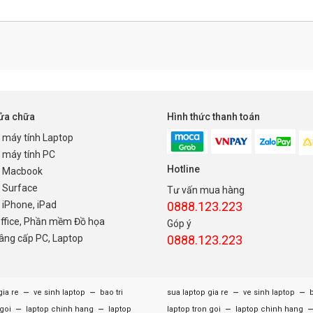
sửa chữa
Hình thức thanh toán
 máy tính Laptop
 máy tính PC
Hotline
 Macbook
 Surface
Tư vấn mua hàng
iPhone, iPad
0888.123.223
Office, Phần mềm Đồ họa
Góp ý
nâng cấp PC, Laptop
0888.123.223
–
–
–
–
gia re
ve sinh laptop
bao tri
sua laptop gia re
ve sinh laptop
b
–
–
–
 goi
laptop chinh hang
laptop
laptop tron goi
laptop chinh hang