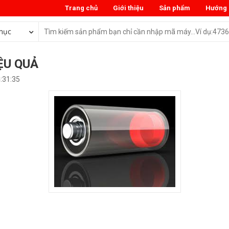
Trang chủ
Giới thiệu
Sản phẩm
Hướng 
mục
ỆU QUẢ
:31:35