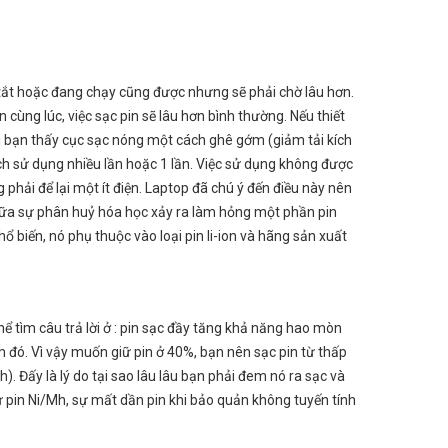
h tắt hoặc đang chạy cũng được nhưng sẽ phải chờ lâu hơn.
 cùng lúc, việc sạc pin sẽ lâu hơn bình thường. Nếu thiết
khi bạn thấy cục sạc nóng một cách ghê gớm (giảm tải kích
ch sử dụng nhiều lần hoặc 1 lần. Việc sử dụng không được
 phải để lại một ít điện. Laptop đã chú ý đến điều này nên
n nữa sự phân huỷ hóa học xảy ra làm hỏng một phần pin
ổ biến, nó phụ thuộc vào loại pin li-ion và hãng sản xuất
ể tìm câu trả lời ở : pin sạc đầy tăng khả năng hao mòn
 đó. Vì vậy muốn giữ pin ở 40%, bạn nên sạc pin từ thấp
. Đấy là lý do tại sao lâu lâu bạn phải đem nó ra sạc và
ư pin Ni/Mh, sự mất dần pin khi bảo quản không tuyến tính