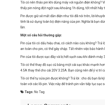
Tôi có nên tháo pin khi dùng máy với nguồn điện không? Vi
thấy pin nóng đột ngột sau khoảng 1h dùng, tốt nhất hãy th
Pin được giữ sẽ mất dần điện như tôi đã nói trên, lời khuy
tính là sử dụng toàn bộ điện năng của pin. Nghĩa là bạn dùn
lần.
Một số câu hỏi thường gặp:
Pin của tôi có dấu hiệu chai, có cách nào cứu không? Trả lờ
an toàn cho pin, có thể gây chập. Tất nhiên việc bảo hành 
Pin của tôi được sạc đầy và bị hết sạch sau khi đánh máy 3
Tôi có thể thay đồ sạc cũ bằng một cái sạc khác mạnh hơn 
4.5A thay thế cho cái 20V 3.25A. Bạn cũng nên để ý vị trí
Tôi có thể tự sửa pin được không? Trả lời : cho dù bạn là 
toàn với các lõi pin. Việc này để tránh pin vẫn tiếp tục 
Tags:
No Tag