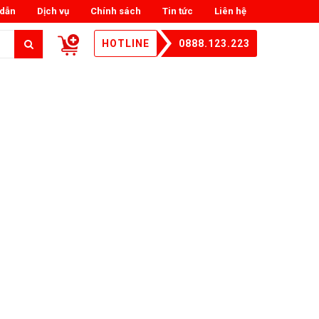
dẫn
Dịch vụ
Chính sách
Tin tức
Liên hệ
HOTLINE
0888.123.223