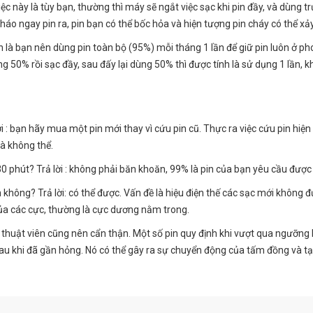
ệc này là tùy bạn, thường thì máy sẽ ngắt việc sạc khi pin đầy, và dùng 
áo ngay pin ra, pin bạn có thể bốc hỏa và hiện tượng pin cháy có thể xảy
ên là bạn nên dùng pin toàn bộ (95%) mỗi tháng 1 lần để giữ pin luôn ở ph
g 50% rồi sạc đầy, sau đấy lại dùng 50% thì được tính là sử dụng 1 lần, k
i : bạn hãy mua một pin mới thay vì cứu pin cũ. Thực ra việc cứu pin hiện n
là không thể.
0 phút? Trả lời : không phải băn khoăn, 99% là pin của bạn yêu cầu được 
không? Trả lời: có thể được. Vấn đề là hiệu điện thế các sạc mới không đ
 của các cực, thường là cực dương nằm trong.
kỹ thuật viên cũng nên cẩn thận. Một số pin quy định khi vượt qua ngưỡng 
sạc sau khi đã gần hỏng. Nó có thể gây ra sự chuyển động của tấm đồng và