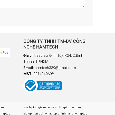
CÔNG TY TNHH TM-DV CÔNG
NGHỆ HAMTECH
Địa chỉ:
339 Bùi Đình Túy, P.24, Q.Bình
Thạnh, TP.HCM
Email:
hamtech339@gmail.com
MST:
0314349698
–
–
ao tri
sua laptop gia re
ve sinh laptop
bao tri
–
–
–
laptop
laptop tron goi
laptop chinh hang
laptop