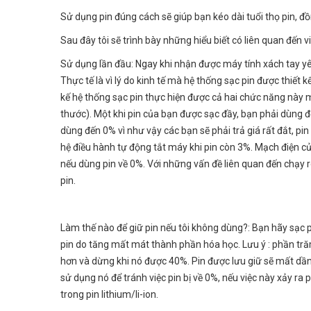
Sử dụng pin đúng cách sẽ giúp bạn kéo dài tuổi thọ pin, 
Sau đây tôi sẽ trình bày những hiểu biết có liên quan đến v
Sử dụng lần đầu: Ngay khi nhận được máy tính xách tay yêu
Thực tế là vì lý do kinh tế mà hệ thống sạc pin được thiết 
kế hệ thống sạc pin thực hiện được cả hai chức năng này m
thước). Một khi pin của bạn được sạc đầy, bạn phải dùng 
dùng đến 0% vì như vậy các bạn sẽ phải trả giá rất đắt, pi
hệ điều hành tự động tắt máy khi pin còn 3%. Mạch điện củ
nếu dùng pin về 0%. Với những vấn đề liên quan đến chạy rô
pin.
Làm thế nào để giữ pin nếu tôi không dùng?: Bạn hãy sạc p
pin do tăng mất mát thành phần hóa học. Lưu ý : phần trăm
hơn và dừng khi nó được 40%. Pin được lưu giữ sẽ mất dần đ
sử dụng nó để tránh việc pin bị về 0%, nếu việc này xảy r
trong pin lithium/li-ion.