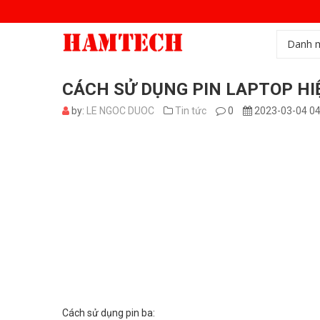
Danh 
CÁCH SỬ DỤNG PIN LAPTOP HI
by:
LE NGOC DUOC
Tin tức
0
2023-03-04 04
Cách sử dụng
pin ba
: