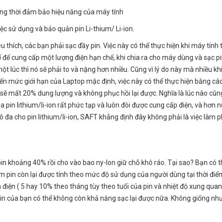
đồng thời đảm bảo hiệu năng của máy tính
iệc sử dụng và bảo quản pin Li-thium/ Li-ion.
 thích, các bạn phải sạc đầy pin. Việc này có thể thực hiện khi máy tín
kế để cung cấp một lượng điện hạn chế, khi chia ra cho máy dùng và sạc pin
ột lúc thì nó sẽ phải to và nặng hơn nhiều. Cũng vì lý do này mà nhiều 
đến mức giới hạn của Laptop mặc định, việc này có thể thực hiện bằng cá
n sẽ mất 20% dung lượng và không phục hồi lại được. Nghĩa là lúc nào cũng
a pin lithium/li-ion rất phức tạp và luôn đòi được cung cấp điện, và hơ
 đa cho pin lithium/li-ion, SAFT khẳng định đây không phải là việc làm ph
in khoảng 40% rồi cho vào bao ny-lon giữ chỗ khô ráo. Tại sao? Bạn có th
 pin còn lại được tính theo mức độ sử dụng của người dùng tại thời điểm
iện ( 5 hay 10% theo tháng tùy theo tuổi của pin và nhiệt độ xung quanh)
a pin của bạn có thể không còn khả năng sạc lại được nữa. Không giống nh