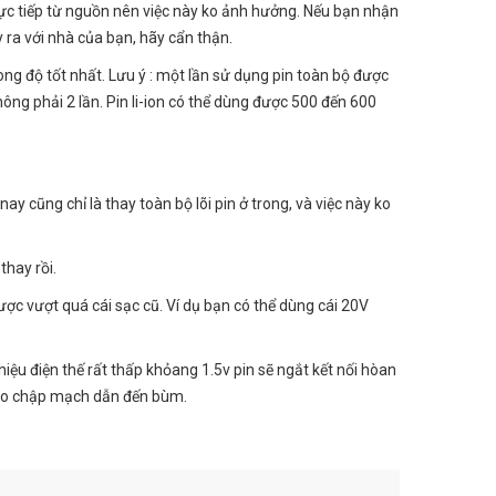
trực tiếp từ nguồn nên việc này ko ảnh hưởng. Nếu bạn nhận
 ra với nhà của bạn, hãy cẩn thận.
ong độ tốt nhất. Lưu ý : một lần sử dụng pin toàn bộ được
hông phải 2 lần. Pin li-ion có thể dùng được 500 đến 600
ay cũng chỉ là thay toàn bộ lõi pin ở trong, và việc này ko
thay rồi.
ược vượt quá cái sạc cũ. Ví dụ bạn có thể dùng cái 20V
hiệu điện thế rất thấp khỏang 1.5v pin sẽ ngắt kết nối hòan
 tạo chập mạch dẫn đến bùm.