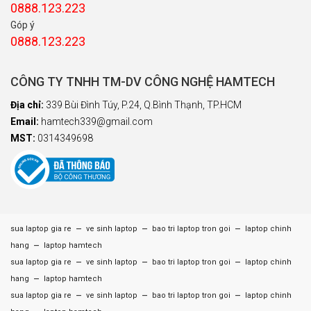
0888.123.223
Góp ý
0888.123.223
CÔNG TY TNHH TM-DV CÔNG NGHỆ HAMTECH
Địa chỉ:
339 Bùi Đình Túy, P.24, Q.Bình Thạnh, TP.HCM
Email:
hamtech339@gmail.com
MST:
0314349698
–
–
–
sua laptop gia re
ve sinh laptop
bao tri laptop tron goi
laptop chinh
–
hang
laptop hamtech
–
–
–
sua laptop gia re
ve sinh laptop
bao tri laptop tron goi
laptop chinh
–
hang
laptop hamtech
–
–
–
sua laptop gia re
ve sinh laptop
bao tri laptop tron goi
laptop chinh