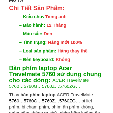
MÔ TẢ
Chi Tiết Sản Phẩm:
–
Kiểu chữ:
Tiếng anh
–
Bảo hành:
12 Tháng
–
Màu sắc:
Đen
–
Tình trạng:
Hàng mới 100%
–
Loại sản phẩm:
Hàng thay thế
–
Đèn keyboard:
Không
Bàn phím laptop Acer
Travelmate 5760 sử dụng chung
cho các dòng:
ACER TravelMate
5760…5760G…5760Z…5760ZG…
Thay
bàn phím laptop
ACER TravelMate
5760…5760G…5760Z…5760ZG…
bị liệt
phím, bị chạm phím, phím ăn phím không,
phím bấm không ra chữ, phím bấm không ăn,