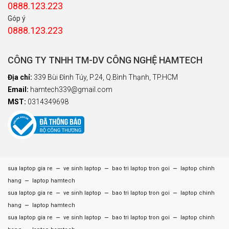
0888.123.223
Góp ý
0888.123.223
CÔNG TY TNHH TM-DV CÔNG NGHỆ HAMTECH
Địa chỉ:
339 Bùi Đình Túy, P.24, Q.Bình Thạnh, TP.HCM
Email:
hamtech339@gmail.com
MST:
0314349698
–
–
–
sua laptop gia re
ve sinh laptop
bao tri laptop tron goi
laptop chinh
–
hang
laptop hamtech
–
–
–
sua laptop gia re
ve sinh laptop
bao tri laptop tron goi
laptop chinh
–
hang
laptop hamtech
–
–
–
sua laptop gia re
ve sinh laptop
bao tri laptop tron goi
laptop chinh