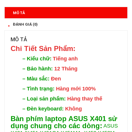
MÔ TẢ
ĐÁNH GIÁ (0)
MÔ TẢ
Chi Tiế
t Sản Phẩm:
–
Kiểu chữ:
Tiếng anh
–
Bảo hành:
12 Tháng
–
Màu sắc:
Đen
–
Tình trạng:
Hàng mới 100%
–
Loại sản phẩm:
Hàng thay thế
–
Đèn keyboard:
Không
Bàn phím laptop ASUS X401 sử
dụng chung cho các dòng:
ASUS