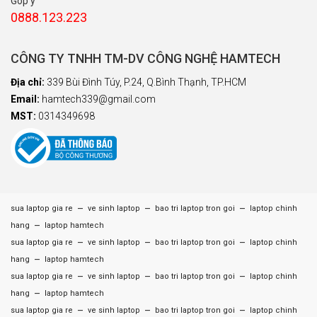
Góp ý
0888.123.223
CÔNG TY TNHH TM-DV CÔNG NGHỆ HAMTECH
Địa chỉ:
339 Bùi Đình Túy, P.24, Q.Bình Thạnh, TP.HCM
Email:
hamtech339@gmail.com
MST:
0314349698
–
–
–
sua laptop gia re
ve sinh laptop
bao tri laptop tron goi
laptop chinh
–
hang
laptop hamtech
–
–
–
sua laptop gia re
ve sinh laptop
bao tri laptop tron goi
laptop chinh
–
hang
laptop hamtech
–
–
–
sua laptop gia re
ve sinh laptop
bao tri laptop tron goi
laptop chinh
–
hang
laptop hamtech
–
–
–
sua laptop gia re
ve sinh laptop
bao tri laptop tron goi
laptop chinh