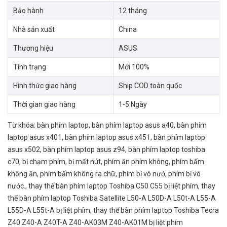
Bảo hành
12 tháng
Nhà sản xuất
China
Thương hiệu
ASUS
Tình trạng
Mới 100%
Hình thức giao hàng
Ship COD toàn quốc
Thời gian giao hàng
1-5 Ngày
Từ khóa:
bàn phím laptop
,
bàn phím laptop asus a40
,
bàn phím
laptop asus x401
,
bàn phím laptop asus x451
,
bàn phím laptop
asus x502
,
bàn phím laptop asus z94
,
bàn phím laptop toshiba
c70
,
bị chạm phím
,
bị mất nút
,
phím ăn phím không
,
phím bấm
không ăn
,
phím bấm không ra chữ
,
phím bị vô nướ
,
phím bị vô
nước.
,
thay thế bàn phím laptop Toshiba C50 C55 bị liệt phím
,
thay
thế bàn phím laptop Toshiba Satellite L50-A L50D-A L50t-A L55-A
L55D-A L55t-A bị liệt phím
,
thay thế bàn phím laptop Toshiba Tecra
Z40 Z40-A Z40T-A Z40-AK03M Z40-AK01M bị liệt phím