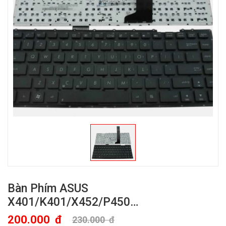
Bàn Phím ASUS
X401/K401/X452/P450…
200.000
đ
230.000
đ