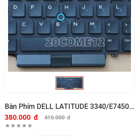
Bàn Phím DELL LATITUDE 3340/E7450…
380.000
đ
410.000
đ