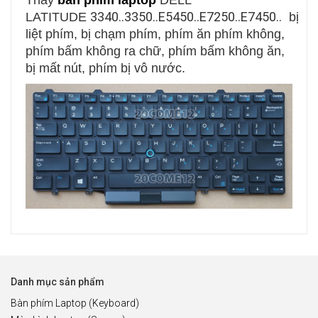
Thay
ban phim laptop
DELL
3340..3350..E5450..E7250..E7450..
LATITUDE
bị
liệt phím, bị chạm phím, phím ăn phím không,
phím bấm không ra chữ, phím bấm không ăn,
bị mất nút, phím bị vô nước.
Danh mục sản phẩm
Bàn phím Laptop (Keyboard)