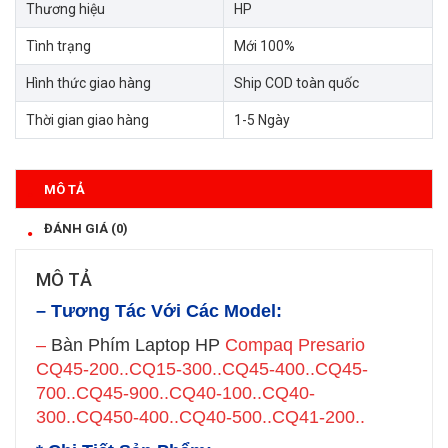
Thương hiệu
HP
Tình trạng
Mới 100%
Hình thức giao hàng
Ship COD toàn quốc
Thời gian giao hàng
1-5 Ngày
MÔ TẢ
ĐÁNH GIÁ (0)
MÔ TẢ
– Tương Tác Với Các Model:
–
Bàn Phím Laptop HP
Compaq Presario
CQ45-200..CQ15-300..CQ45-400..CQ45-
700..CQ45-900..CQ40-100..CQ40-
300..CQ450-400..CQ40-500..CQ41-200
..