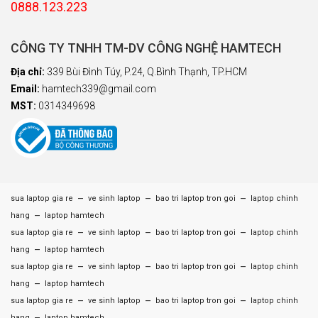
0888.123.223
CÔNG TY TNHH TM-DV CÔNG NGHỆ HAMTECH
Địa chỉ:
339 Bùi Đình Túy, P.24, Q.Bình Thạnh, TP.HCM
Email:
hamtech339@gmail.com
MST:
0314349698
–
–
–
sua laptop gia re
ve sinh laptop
bao tri laptop tron goi
laptop chinh
–
hang
laptop hamtech
–
–
–
sua laptop gia re
ve sinh laptop
bao tri laptop tron goi
laptop chinh
–
hang
laptop hamtech
–
–
–
sua laptop gia re
ve sinh laptop
bao tri laptop tron goi
laptop chinh
–
hang
laptop hamtech
–
–
–
sua laptop gia re
ve sinh laptop
bao tri laptop tron goi
laptop chinh
–
hang
laptop hamtech