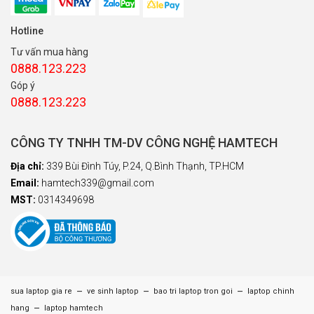
Hotline
Tư vấn mua hàng
0888.123.223
Góp ý
0888.123.223
CÔNG TY TNHH TM-DV CÔNG NGHỆ HAMTECH
Địa chỉ:
339 Bùi Đình Túy, P.24, Q.Bình Thạnh, TP.HCM
Email:
hamtech339@gmail.com
MST:
0314349698
–
–
–
sua laptop gia re
ve sinh laptop
bao tri laptop tron goi
laptop chinh
–
hang
laptop hamtech