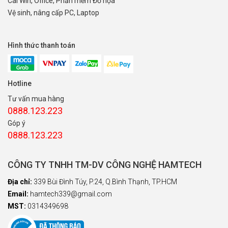
Cài Win, Office, Phần mềm Đồ họa
Vệ sinh, nâng cấp PC, Laptop
Hình thức thanh toán
Hotline
Tư vấn mua hàng
0888.123.223
Góp ý
0888.123.223
CÔNG TY TNHH TM-DV CÔNG NGHỆ HAMTECH
Địa chỉ:
339 Bùi Đình Túy, P.24, Q.Bình Thạnh, TP.HCM
Email:
hamtech339@gmail.com
MST:
0314349698