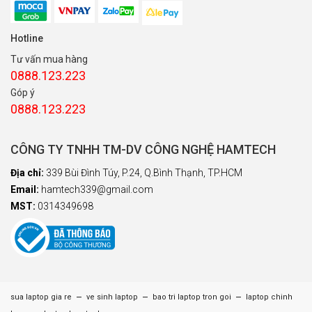
Hotline
Tư vấn mua hàng
0888.123.223
Góp ý
0888.123.223
CÔNG TY TNHH TM-DV CÔNG NGHỆ HAMTECH
Địa chỉ:
339 Bùi Đình Túy, P.24, Q.Bình Thạnh, TP.HCM
Email:
hamtech339@gmail.com
MST:
0314349698
–
–
–
sua laptop gia re
ve sinh laptop
bao tri laptop tron goi
laptop chinh