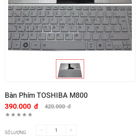
Bàn Phím TOSHIBA M800
390.000
đ
420.000
đ
SỐ LƯỢNG: