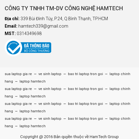
CÔNG TY TNHH TM-DV CÔNG NGHỆ HAMTECH
Địa chỉ:
339 Bùi Đình Túy, P.24, Q.Bình Thạnh, TP.HCM
Email:
hamtech339@gmail.com
MST:
0314349698
–
–
–
sua laptop gia re
ve sinh laptop
bao tri laptop tron goi
laptop chinh
–
hang
laptop hamtech
–
–
–
sua laptop gia re
ve sinh laptop
bao tri laptop tron goi
laptop chinh
–
hang
laptop hamtech
–
–
–
sua laptop gia re
ve sinh laptop
bao tri laptop tron goi
laptop chinh
–
hang
laptop hamtech
–
–
–
sua laptop gia re
ve sinh laptop
bao tri laptop tron goi
laptop chinh
–
hang
laptop hamtech
Copyright @ 2016 Bản quyền thuộc về HamTech Group