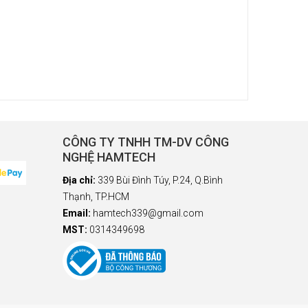
CÔNG TY TNHH TM-DV CÔNG
NGHỆ HAMTECH
Địa chỉ:
339 Bùi Đình Túy, P.24, Q.Bình
Thạnh, TP.HCM
Email:
hamtech339@gmail.com
MST:
0314349698