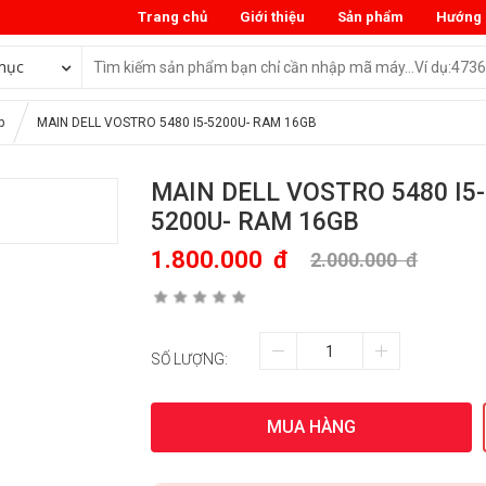
Trang chủ
Giới thiệu
Sản phẩm
Hướng 
mục
p
MAIN DELL VOSTRO 5480 I5-5200U- RAM 16GB
MAIN DELL VOSTRO 5480 I5-
5200U- RAM 16GB
1.800.000
đ
2.000.000
đ
SỐ LƯỢNG:
MUA HÀNG