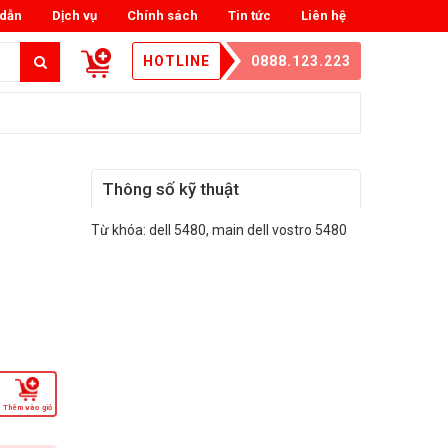
dẫn
Dịch vụ
Chính sách
Tin tức
Liên hệ
HOTLINE
0888.123.223
Thông số kỹ thuật
Từ khóa:
dell 5480
,
main dell vostro 5480
Thêm vào giỏ