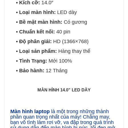
• Kích cỡ:
14.0″
• Loại màn hình:
LED dày
• Bề mặt màn hình:
Có gương
• Chuẩn kết nối:
40 pin
• Độ phân giải:
HD (1366×768)
• Loại sản phẩm:
Hàng thay thế
• Tình Trạng:
Mới 100%
• Bảo hành:
12 Tháng
MÀN HÌNH 14.0” LED DÀY
Màn hình laptop
là một trong những thành
phần quan trọng nhất của máy! Chẳng may,
bạn vô tình làm rơi vỡ, va đập trong quá trình
sử dụng dẫn đến màn hình bị nức, tối đen mở