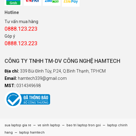
Hotline
Tư vấn mua hàng
0888.123.223
Góp ý
0888.123.223
CÔNG TY TNHH TM-DV CÔNG NGHỆ HAMTECH
Địa chỉ:
339 Bùi Đình Túy, P.24, Q.Bình Thạnh, TP.HCM
Email:
hamtech339@gmail.com
MST:
0314349698
–
–
–
sua laptop gia re
ve sinh laptop
bao tri laptop tron goi
laptop chinh
–
hang
laptop hamtech