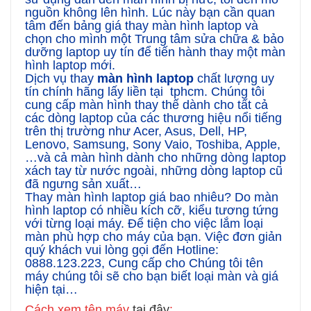
nguồn không lên hình. Lúc này bạn cần quan
tâm đến bảng giá thay màn hình laptop và
chọn cho mình một Trung tâm sửa chữa & bảo
dưỡng laptop uy tín để tiến hành thay một màn
hình laptop mới.
Dịch vụ thay
màn hình laptop
chất lượng uy
tín chính hãng lấy liền tại tphcm. Chúng tôi
cung cấp màn hình thay thế dành cho tất cả
các dòng laptop của các thương hiệu nổi tiếng
trên thị trường như Acer, Asus, Dell, HP,
Lenovo, Samsung, Sony Vaio, Toshiba, Apple,
…và cả màn hình dành cho những dòng laptop
xách tay từ nước ngoài, những dòng laptop cũ
đã ngưng sản xuất…
Thay màn hình laptop giá bao nhiêu? Do màn
hình laptop có nhiều kích cỡ, kiểu tương tứng
với từng loại máy. Để tiện cho việc lắm loại
màn phù hợp cho máy của bạn. Việc đơn giản
quý khách vui lòng gọi đến Hotline:
0888.123.223, Cung cấp cho Chúng tôi tên
máy chúng tôi sẽ cho bạn biết loại màn và giá
hiện tại…
Cách xem tên máy
tại đây
: