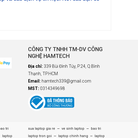
CÔNG TY TNHH TM-DV CÔNG
NGHỆ HAMTECH
Địa chỉ:
339 Bùi Đình Túy, P.24, Q.Bình
Thạnh, TP.HCM
Email:
hamtech339@gmail.com
MST:
0314349698
–
–
ao tri
sua laptop gia re
ve sinh laptop
bao tri
–
–
–
laptop
laptop tron goi
laptop chinh hang
laptop