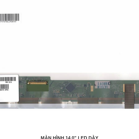
MÀN HÌNH 14.0” LED DÀY