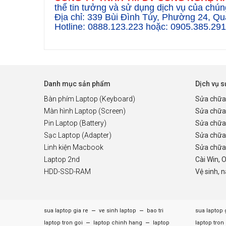
thể tin tưởng và sử dụng dịch vụ của chúng
Địa chỉ: 339 Bùi Đình Túy, Phường 24, 
Hotline: 0888.123.223 hoặc
: 0905.385.29
Danh mục sản phẩm
Dịch vụ 
Bàn phím Laptop (Keyboard)
Sửa chữa
Màn hình Laptop (Screen)
Sửa chữa
Pin Laptop (Battery)
Sửa chữa
Sạc Laptop (Adapter)
Sửa chữa
Linh kiện Macbook
Sửa chữa 
Laptop 2nd
Cài Win, 
HDD-SSD-RAM
Vệ sinh, 
–
–
sua laptop gia re
ve sinh laptop
bao tri
sua laptop 
–
–
laptop tron goi
laptop chinh hang
laptop
laptop tron