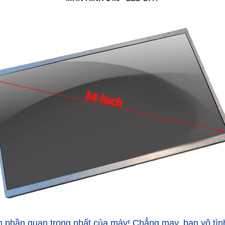
 phần quan trọng nhất của máy! Chẳng may, bạn vô tình 