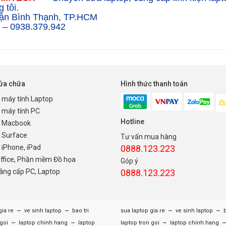
 tôi.
Quận Bình Thạnh, TP.HCM
1 – 0938.379.942
sửa chữa
Hình thức thanh toán
 máy tính Laptop
 máy tính PC
Hotline
 Macbook
 Surface
Tư vấn mua hàng
iPhone, iPad
0888.123.223
Office, Phần mềm Đồ họa
Góp ý
nâng cấp PC, Laptop
0888.123.223
–
–
–
–
gia re
ve sinh laptop
bao tri
sua laptop gia re
ve sinh laptop
b
–
–
–
 goi
laptop chinh hang
laptop
laptop tron goi
laptop chinh hang