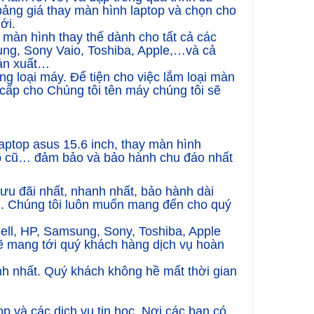
ảng giá thay màn hình laptop và chọn cho
ới.
 màn hình thay thế dành cho tất cả các
sung, Sony Vaio, Toshiba, Apple,…và cả
sản xuất…
g loại máy. Để tiện cho việc lắm loại màn
cấp cho Chúng tôi tên máy chúng tôi sẽ
laptop asus 15.6 inch, thay màn hình
top cũ… đảm bảo và bảo hành chu đáo nhất
ưu đãi nhất, nhanh nhất, bảo hành dài
ng. Chúng tôi luôn muốn mang đến cho quý
Dell, HP, Samsung, Sony, Toshiba, Apple
sẽ mang tới quý khách hàng dịch vụ hoàn
nh nhất. Quý khách không hề mất thời gian
p và các dịch vụ tin học. Nơi các bạn có