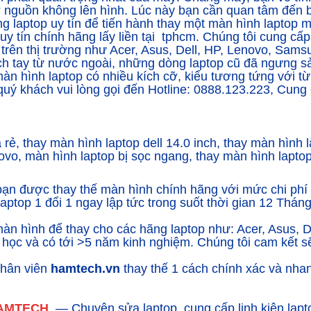
 nguồn không lên hình. Lúc này bạn cần quan tâm đến b
laptop uy tín để tiến hành thay một màn hình laptop m
uy tín chính hãng lấy liền tại tphcm. Chúng tôi cung cấp
 trên thị trường như Acer, Asus, Dell, HP, Lenovo, Sam
h tay từ nước ngoài, những dòng laptop cũ đã ngưng 
n hình laptop có nhiều kích cỡ, kiểu tương tứng với từn
uý khách vui lòng gọi đến Hotline: 0888.123.223, Cung 
rẻ, thay màn hình laptop dell 14.0 inch, thay màn hình 
enovo, màn hình laptop bị sọc ngang, thay màn hình lap
ạn được thay thế màn hình chính hãng với mức chi phí 
aptop 1 đổi 1 ngay lập tức trong suốt thời gian 12 Thá
màn hình để thay cho các hãng laptop như: Acer, Asus, 
ại học và có tới >5 năm kinh nghiệm. Chúng tôi cam kết 
nhân viên
hamtech.vn
thay thế 1 cách chính xác và nha
HAMTECH
— Chuyên sửa laptop, cung cấp linh kiện lapto