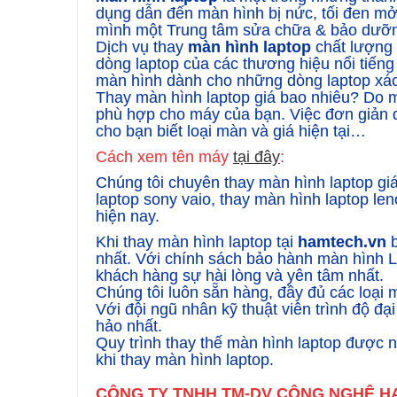
dụng dẫn đến màn hình bị nức, tối đen mở
mình một Trung tâm sửa chữa & bảo dưỡng 
Dịch vụ thay
màn hình laptop
chất lượng 
dòng laptop của các thương hiệu nổi tiếng
màn hình dành cho những dòng laptop xác
Thay màn hình laptop giá bao nhiêu? Do mà
phù hợp cho máy của bạn. Việc đơn giản q
cho bạn biết loại màn và giá hiện tại…
Cách xem tên máy
tại đây
:
Chúng tôi chuyên thay màn hình laptop giá 
laptop sony vaio, thay màn hình laptop l
hiện nay.
Khi thay màn hình laptop tại
hamtech.vn
b
nhất. Với chính sách bảo hành màn hình L
khách hàng sự hài lòng và yên tâm nhất.
Chúng tôi luôn sẵn hàng, đầy đủ các loại 
Với đội ngũ nhân kỹ thuật viên trình độ đ
hảo nhất.
Quy trình thay thế màn hình laptop được 
khi thay màn hình laptop.
CÔNG TY TNHH TM-DV CÔNG NGHỆ 