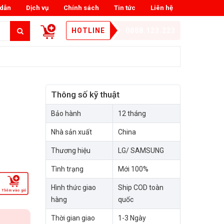
dẫn
Dịch vụ
Chính sách
Tin tức
Liên hệ
HOTLINE
0888.123.223
Thông số kỹ thuật
Bảo hành
12 tháng
Nhà sản xuất
China
Thương hiệu
LG/ SAMSUNG
Tình trạng
Mới 100%
Hình thức giao
Ship COD toàn
Thêm vào giỏ
hàng
quốc
Thời gian giao
1-3 Ngày