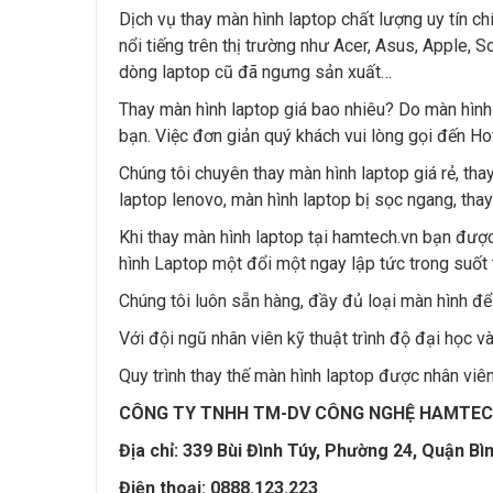
Dịch vụ thay màn hình laptop chất lượng uy tín ch
nổi tiếng trên thị trường như Acer, Asus, Apple,
dòng laptop cũ đã ngưng sản xuất…
Thay màn hình laptop giá bao nhiêu? Do màn hình 
bạn. Việc đơn giản quý khách vui lòng gọi đến Ho
Chúng tôi chuyên thay màn hình laptop giá rẻ, tha
laptop lenovo, màn hình laptop bị sọc ngang, tha
Khi thay màn hình laptop tại hamtech.vn bạn được
hình Laptop một đổi một ngay lập tức trong suốt
Chúng tôi luôn sẵn hàng, đầy đủ loại màn hình để
Với đội ngũ nhân viên kỹ thuật trình độ đại học 
Quy trình thay thế màn hình laptop được nhân viên
CÔNG TY TNHH TM-DV CÔNG NGHỆ HAMTECH — C
Địa chỉ: 339 Bùi Đình Túy, Phường 24, Quận Bì
Điện thoại: 0888.123.223