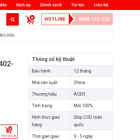
dẫn
Dịch vụ
Chính sách
Tin tức
Liên hệ
HOTLINE
0888.123.223
402-350L
Thông số kỹ thuật
402-
Bảo hành
12 tháng
Nhà sản xuất
China
Thương hiệu
ACER
Tình trạng
Mới 100%
Hình thức giao
Ship COD toàn
hàng
quốc
Thời gian giao
3 - 5 ngày
Thêm vào giỏ