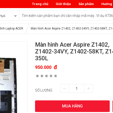
Trang chủ
Giới thiệu
Sản phẩm
Hướng 
mục
ình Laptop ACER
Màn hình Acer Aspire Z1402, Z1402-34VY, Z1402-58KT, Z1
Màn hình Acer Aspire Z1402,
Z1402-34VY, Z1402-58KT, Z1
350L
đ
950.000
SỐ LƯỢNG:
MUA HÀNG