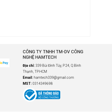
CÔNG TY TNHH TM-DV CÔNG
NGHỆ HAMTECH
Địa chỉ:
339 Bùi Đình Túy, P.24, Q.Bình
Thạnh, TP.HCM
Email:
hamtech339@gmail.com
MST:
0314349698