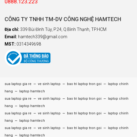
0888.123.223
CÔNG TY TNHH TM-DV CÔNG NGHỆ HAMTECH
Địa chỉ:
339 Bùi Đình Túy, P.24, Q.Bình Thạnh, TP.HCM
Email:
hamtech339@gmail.com
MST:
0314349698
–
–
–
sua laptop gia re
ve sinh laptop
bao tri laptop tron goi
laptop chinh
–
hang
laptop hamtech
–
–
–
sua laptop gia re
ve sinh laptop
bao tri laptop tron goi
laptop chinh
–
hang
laptop hamtech
–
–
–
sua laptop gia re
ve sinh laptop
bao tri laptop tron goi
laptop chinh
–
hang
laptop hamtech
–
–
–
sua laptop gia re
ve sinh laptop
bao tri laptop tron goi
laptop chinh
–
hang
laptop hamtech