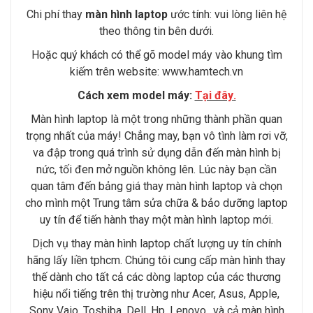
Chi phí thay
màn hình laptop
ước tính: vui lòng liên hệ
theo thông tin bên dưới.
Hoặc quý khách có thể gõ model máy vào khung tìm
kiếm trên website:
www.hamtech.vn
Cách xem model máy:
Tại đây
.
Màn hình laptop là một trong những thành phần quan
trọng nhất của máy! Chẳng may, bạn vô tình làm rơi vỡ,
va đập trong quá trình sử dụng dẫn đến màn hình bị
nức, tối đen mở nguồn không lên. Lúc này bạn cần
quan tâm đến bảng giá thay màn hình laptop và chọn
cho mình một Trung tâm sửa chữa & bảo dưỡng laptop
uy tín để tiến hành thay một màn hình laptop mới.
Dịch vụ thay màn hình laptop chất lượng uy tín chính
hãng lấy liền tphcm. Chúng tôi cung cấp màn hình thay
thế dành cho tất cả các dòng laptop của các thương
hiệu nổi tiếng trên thị trường như Acer, Asus, Apple,
Sony Vaio, Toshiba, Dell, Hp, Lenovo…và cả màn hình