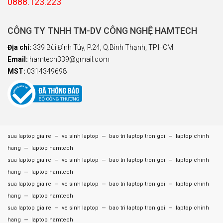
0888.123.223
CÔNG TY TNHH TM-DV CÔNG NGHỆ HAMTECH
Địa chỉ:
339 Bùi Đình Túy, P.24, Q.Bình Thạnh, TP.HCM
Email:
hamtech339@gmail.com
MST:
0314349698
–
–
–
sua laptop gia re
ve sinh laptop
bao tri laptop tron goi
laptop chinh
–
hang
laptop hamtech
–
–
–
sua laptop gia re
ve sinh laptop
bao tri laptop tron goi
laptop chinh
–
hang
laptop hamtech
–
–
–
sua laptop gia re
ve sinh laptop
bao tri laptop tron goi
laptop chinh
–
hang
laptop hamtech
–
–
–
sua laptop gia re
ve sinh laptop
bao tri laptop tron goi
laptop chinh
–
hang
laptop hamtech