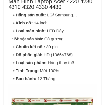
Màn Hình Laptop Acer 4220 4230
4310 4320 4330 4430
• Hãng sản xuất:
LG/ Samsung…
• Kích cỡ:
14 inch
• Loại màn hình:
LED Dày
Có gương
• Bề mặt màn hình:
• Chuẩn kết nối:
30 pin
• Độ phân giải:
HD (1366×768)
• Loại sản phẩm:
Hàng thay thế
• Tình Trạng:
Mới 100%
• Bảo hành:
12 Tháng