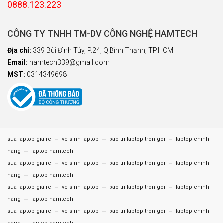
0888.123.223
CÔNG TY TNHH TM-DV CÔNG NGHỆ HAMTECH
Địa chỉ:
339 Bùi Đình Túy, P.24, Q.Bình Thạnh, TP.HCM
Email:
hamtech339@gmail.com
MST:
0314349698
–
–
–
sua laptop gia re
ve sinh laptop
bao tri laptop tron goi
laptop chinh
–
hang
laptop hamtech
–
–
–
sua laptop gia re
ve sinh laptop
bao tri laptop tron goi
laptop chinh
–
hang
laptop hamtech
–
–
–
sua laptop gia re
ve sinh laptop
bao tri laptop tron goi
laptop chinh
–
hang
laptop hamtech
–
–
–
sua laptop gia re
ve sinh laptop
bao tri laptop tron goi
laptop chinh
–
hang
laptop hamtech