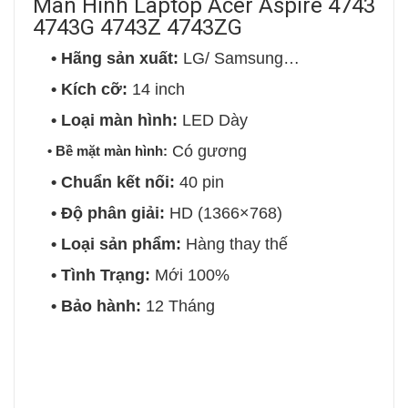
Màn Hình Laptop Acer Aspire 4743
4743G 4743Z 4743ZG
• Hãng sản xuất:
LG/ Samsung…
• Kích cỡ:
14 inch
• Loại màn hình:
LED Dày
Có gương
• Bề mặt màn hình:
• Chuẩn kết nối:
40 pin
• Độ phân giải:
HD (1366×768)
• Loại sản phẩm:
Hàng thay thế
• Tình Trạng:
Mới 100%
• Bảo hành:
12 Tháng