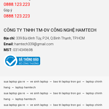
0888.123.223
Góp ý
0888.123.223
CÔNG TY TNHH TM-DV CÔNG NGHỆ HAMTECH
Địa chỉ:
339 Bùi Đình Túy, P.24, Q.Bình Thạnh, TP.HCM
Email:
hamtech339@gmail.com
MST:
0314349698
–
–
–
sua laptop gia re
ve sinh laptop
bao tri laptop tron goi
laptop chinh
–
hang
laptop hamtech
–
–
–
sua laptop gia re
ve sinh laptop
bao tri laptop tron goi
laptop chinh
–
hang
laptop hamtech
–
–
–
sua laptop gia re
ve sinh laptop
bao tri laptop tron goi
laptop chinh