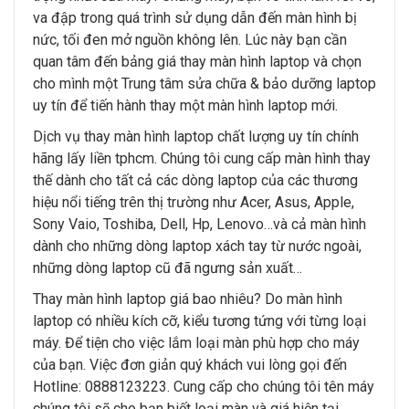
va đập trong quá trình sử dụng dẫn đến màn hình bị
nức, tối đen mở nguồn không lên. Lúc này bạn cần
quan tâm đến bảng giá thay màn hình laptop và chọn
cho mình một Trung tâm sửa chữa & bảo dưỡng laptop
uy tín để tiến hành thay một màn hình laptop mới.
Dịch vụ thay màn hình laptop chất lượng uy tín chính
hãng lấy liền tphcm. Chúng tôi cung cấp màn hình thay
thế dành cho tất cả các dòng laptop của các thương
hiệu nổi tiếng trên thị trường như Acer, Asus, Apple,
Sony Vaio, Toshiba, Dell, Hp, Lenovo…và cả màn hình
dành cho những dòng laptop xách tay từ nước ngoài,
những dòng laptop cũ đã ngưng sản xuất…
Thay màn hình laptop giá bao nhiêu? Do màn hình
laptop có nhiều kích cỡ, kiểu tương tứng với từng loại
máy. Để tiện cho việc lắm loại màn phù hợp cho máy
của bạn. Việc đơn giản quý khách vui lòng gọi đến
Hotline: 0888123223. Cung cấp cho chúng tôi tên máy
chúng tôi sẽ cho bạn biết loại màn và giá hiện tại…