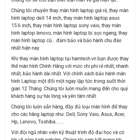
Chúng tôi chuyên thay màn hình laptop giá rẻ, thay màn
hình laptop dell 14 inch, thay màn hình laptop asus
15.6 inch, thay màn hình laptop sony vaio, thay màn
hình laptop lenovo, màn hình laptop bị sọc ngang, thay
màn hình laptop cũ… đảm bảo và bảo hành chu đáo
nhất hiện nay.
Khi thay màn hình laptop tại hamtech.vn bạn được thay
thế màn hình Chính Hãng với mức chi phí rẻ nhất, nhanh
nhất, bảo hành dài nhất. Với chính sách bảo hành màn
hình Laptop một đổi một ngay lập tức trong suốt thời
gian 12 Tháng. Chúng tôi luôn muốn mang đến cho quý
khách hàng sự hài lòng và yên tâm nhất.
Chúng tôi luôn sẵn hàng, đầy đủ loại màn hình để thay
cho các hãng laptop như: Dell, Sony Vaio, Asus, Acer,
Hp, Lenovo, Toshiba……..
Với đội ngũ nhân viên kỹ thuật trình độ đại học và có
tới >5 năm kinh nghiệm. Chúng tôi cam kết mang tới