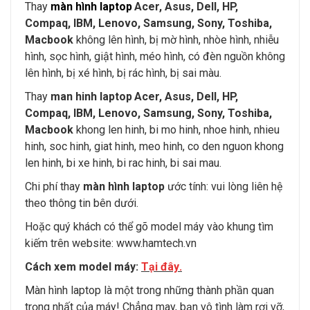
Thay
màn hình laptop
Acer, Asus, Dell, HP,
Compaq, IBM, Lenovo, Samsung, Sony, Toshiba,
Macbook
không lên hình, bị mờ hình, nhòe hình, nhiễu
hình, sọc hình, giật hình, méo hình, có đèn nguồn không
lên hình, bị xé hình, bị rác hình, bị sai màu.
Thay
man hinh laptop
Acer, Asus, Dell, HP,
Compaq, IBM, Lenovo, Samsung, Sony, Toshiba,
Macbook
khong len hinh, bi mo hinh, nhoe hinh, nhieu
hinh, soc hinh, giat hinh, meo hinh, co den nguon khong
len hinh, bi xe hinh, bi rac hinh, bi sai mau.
Chi phí thay
màn hình laptop
ước tính: vui lòng liên hệ
theo thông tin bên dưới.
Hoặc quý khách có thể gõ model máy vào khung tìm
kiếm trên website:
www.hamtech.vn
Cách xem model máy:
Tại đây
.
Màn hình laptop là một trong những thành phần quan
trọng nhất của máy! Chẳng may, bạn vô tình làm rơi vỡ,