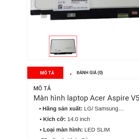
ĐÁNH GIÁ (0)
MÔ TẢ
MÔ TẢ
Màn hình laptop Acer Aspire 
• Hãng sản xuất:
LG/ Samsung…
• Kích cỡ:
14.0 inch
• Loại màn hình:
LED SLIM