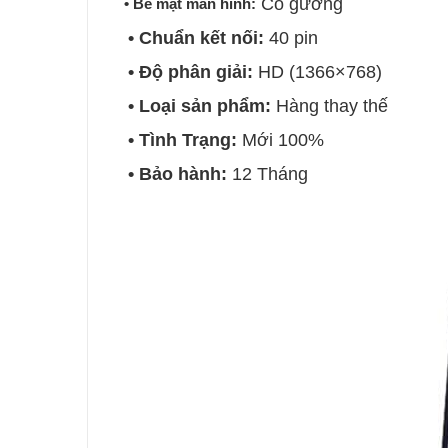
Có gương
• Bề mặt màn hình:
• Chuẩn kết nối:
40 pin
• Độ phân giải:
HD (1366×768)
• Loại sản phẩm:
Hàng thay thế
• Tình Trạng:
Mới 100%
• Bảo hành:
12 Tháng