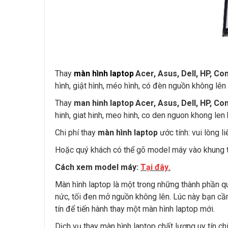
Thay
màn hình laptop
Acer, Asus, Dell, HP, 
hình, giật hình, méo hình, có đèn nguồn không lên hì
Thay
man hinh laptop
Acer, Asus, Dell, HP, C
hinh, giat hinh, meo hinh, co den nguon khong len hi
Chi phí thay
màn hình laptop
ước tính: vui lòng l
Hoặc quý khách có thể gõ model máy vào khung t
Cách xem model máy:
Tại đây
.
Màn hình laptop là một trong những thành phần qu
nức, tối đen mở nguồn không lên. Lúc này bạn c
tín để tiến hành thay một màn hình laptop mới.
Dịch vụ thay màn hình laptop chất lượng uy tín ch