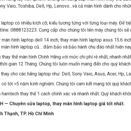
 Sony Vaio, Toshiba, Dell, Hp, Lenovo…và cả màn hình dành cho nh
laptop có nhiều kích cỡ, kiểu tương tứng với từng loại máy. Để t
tline: 0888123223. Cung cấp cho chúng tôi tên máy chúng tôi sẽ c
y màn hình laptop dell 14 inch, thay màn hình laptop asus 15.6 inc
y màn hình laptop cũ… đảm bảo và bảo hành chu đáo nhất hiện nay
 thay thế màn hình Chính Hãng với mức chi phí rẻ nhất, nhanh nhấ
 thời gian 12 Tháng. Chúng tôi luôn muốn mang đến cho quý khách 
 thay cho các hãng laptop như: Dell, Sony Vaio, Asus, Acer, Hp, L
và có tới >5 năm kinh nghiệm. Chúng tôi cam kết mang tới quý khác
 hamtech thay thế 1 cách chính xác và nhanh nhất. Quý khách khôn
huyên sửa laptop, thay màn hình laptop giá tốt nhất.
nh Thạnh, TP. Hồ Chí Minh