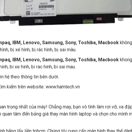
Compaq, IBM, Lenovo, Samsung, Sony, Toshiba, Macbook
không 
nh, bị xé hình, bị rác hình, bị sai màu.
ompaq, IBM, Lenovo, Samsung, Sony, Toshiba, Macbook
khong 
nh, bi xe hinh, bi rac hinh, bi sai mau.
iên hệ theo thông tin bên dưới.
ìm kiếm trên website:
www.hamtech.vn
an trọng nhất của máy! Chẳng may, bạn vô tình làm rơi vỡ, va đậ
ần quan tâm đến bảng giá thay màn hình laptop và chọn cho mình
ính hãng lấy liền tphcm. Chúng tôi cung cấp màn hình thay thế dà