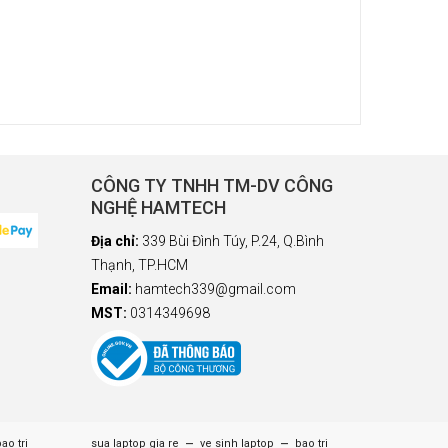
CÔNG TY TNHH TM-DV CÔNG
NGHỆ HAMTECH
Địa chỉ:
339 Bùi Đình Túy, P.24, Q.Bình
Thạnh, TP.HCM
Email:
hamtech339@gmail.com
MST:
0314349698
–
–
ao tri
sua laptop gia re
ve sinh laptop
bao tri