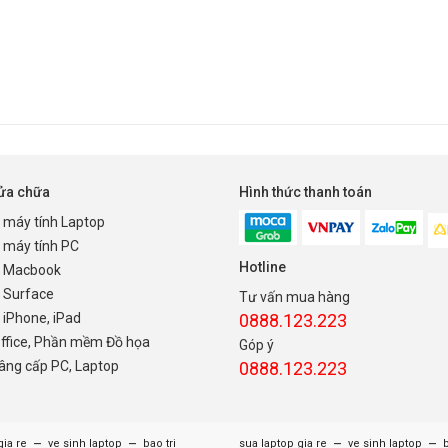
sửa chữa
Hình thức thanh toán
 máy tính Laptop
 máy tính PC
Hotline
 Macbook
 Surface
Tư vấn mua hàng
iPhone, iPad
0888.123.223
Office, Phần mềm Đồ họa
Góp ý
nâng cấp PC, Laptop
0888.123.223
–
–
–
–
gia re
ve sinh laptop
bao tri
sua laptop gia re
ve sinh laptop
b