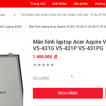
Trang chủ
Giới thiệu
Sản phẩm
Hướng 
mục
ình Laptop ACER
Màn hình laptop Acer Aspire V5-431 V5-431G V5-431P V5-
Màn hình laptop Acer Aspire 
V5-431G V5-431P V5-431PG
đ
1.400.000
SỐ LƯỢNG:
MUA HÀNG