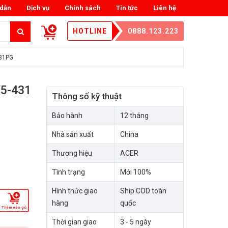
dẫn
Dịch vụ
Chính sách
Tin tức
Liên hệ
HOTLINE
0888.123.223
431PG
V5-431
Thông số kỹ thuật
Bảo hành
12 tháng
Nhà sản xuất
China
Thương hiệu
ACER
Tình trạng
Mới 100%
Hình thức giao
Ship COD toàn
hàng
quốc
Thêm vào giỏ
Thời gian giao
3 - 5 ngày