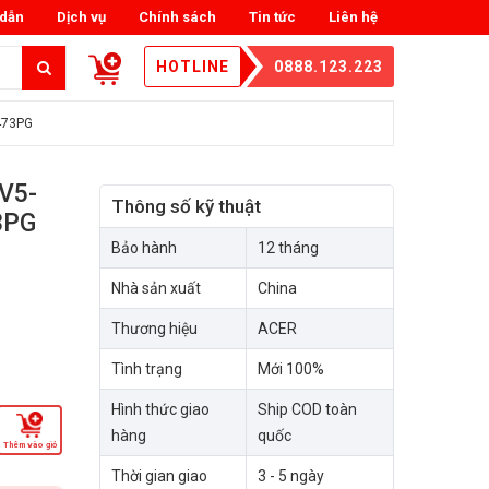
dẫn
Dịch vụ
Chính sách
Tin tức
Liên hệ
HOTLINE
0888.123.223
473PG
 V5-
Thông số kỹ thuật
3PG
Bảo hành
12 tháng
Nhà sản xuất
China
Thương hiệu
ACER
Tình trạng
Mới 100%
Hình thức giao
Ship COD toàn
hàng
quốc
Thêm vào giỏ
Thời gian giao
3 - 5 ngày