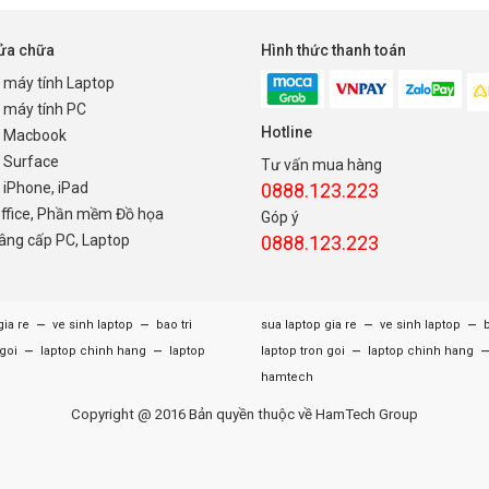
sửa chữa
Hình thức thanh toán
 máy tính Laptop
 máy tính PC
Hotline
 Macbook
 Surface
Tư vấn mua hàng
iPhone, iPad
0888.123.223
Office, Phần mềm Đồ họa
Góp ý
nâng cấp PC, Laptop
0888.123.223
–
–
–
–
gia re
ve sinh laptop
bao tri
sua laptop gia re
ve sinh laptop
b
–
–
–
 goi
laptop chinh hang
laptop
laptop tron goi
laptop chinh hang
hamtech
Copyright @ 2016 Bản quyền thuộc về HamTech Group