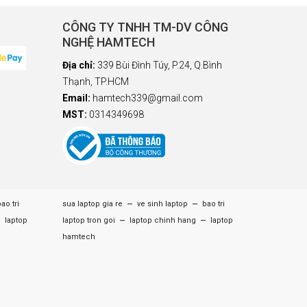
CÔNG TY TNHH TM-DV CÔNG
NGHỆ HAMTECH
Địa chỉ:
339 Bùi Đình Túy, P.24, Q.Bình
Thạnh, TP.HCM
Email:
hamtech339@gmail.com
MST:
0314349698
–
–
ao tri
sua laptop gia re
ve sinh laptop
bao tri
–
–
–
laptop
laptop tron goi
laptop chinh hang
laptop
hamtech