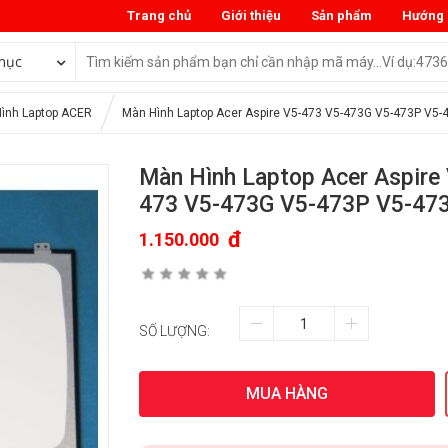
Trang chủ
Giới thiệu
Sản phẩm
Hướng 
mục
ình Laptop ACER
Màn Hình Laptop Acer Aspire V5-473 V5-473G V5-473P V5-
Màn Hình Laptop Acer Aspire
473 V5-473G V5-473P V5-47
đ
1.150.000
SỐ LƯỢNG:
MUA HÀNG