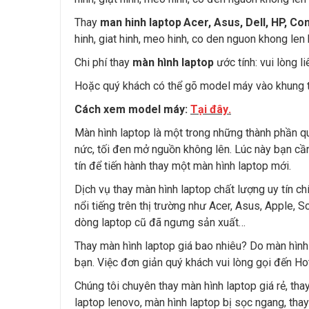
Thay
man hinh laptop
Acer, Asus, Dell, HP, C
hinh, giat hinh, meo hinh, co den nguon khong len hi
Chi phí thay
màn hình laptop
ước tính: vui lòng l
Hoặc quý khách có thể gõ model máy vào khung t
Cách xem model máy:
Tại đây
.
Màn hình laptop là một trong những thành phần qu
nức, tối đen mở nguồn không lên. Lúc này bạn c
tín để tiến hành thay một màn hình laptop mới.
Dịch vụ thay màn hình laptop chất lượng uy tín ch
nổi tiếng trên thị trường như Acer, Asus, Apple,
dòng laptop cũ đã ngưng sản xuất…
Thay màn hình laptop giá bao nhiêu? Do màn hình 
bạn. Việc đơn giản quý khách vui lòng gọi đến Ho
Chúng tôi chuyên thay màn hình laptop giá rẻ, tha
laptop lenovo, màn hình laptop bị sọc ngang, tha