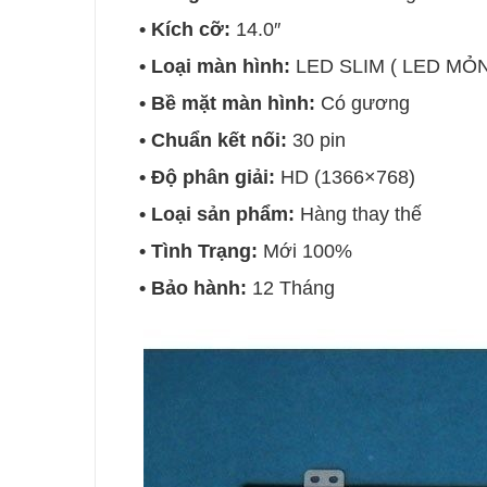
• Kích cỡ:
14.0″
• Loại màn hình:
LED SLIM ( LED MỎ
• Bề mặt màn hình:
Có gương
• Chuẩn kết nối:
30 pin
• Độ phân giải:
HD (1366×768)
• Loại sản phẩm:
Hàng thay thế
• Tình Trạng:
Mới 100%
• Bảo hành:
12 Tháng