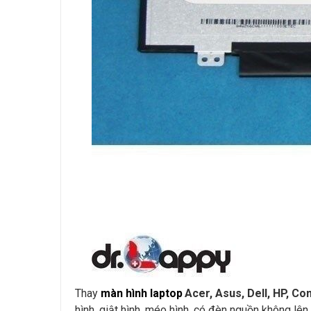
Thay
màn hình laptop
Acer, Asus, Dell, HP, 
hình, giật hình, méo hình, có đèn nguồn không lên hì