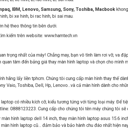
ompaq, IBM, Lenovo, Samsung, Sony, Toshiba, Macbook
khong 
nh, bi xe hinh, bi rac hinh, bi sai mau.
iên hệ theo thông tin bên dưới.
ìm kiếm trên website:
www.hamtech.vn
an trọng nhất của máy! Chẳng may, bạn vô tình làm rơi vỡ, va đậ
ần quan tâm đến bảng giá thay màn hình laptop và chọn cho mình
ính hãng lấy liền tphcm. Chúng tôi cung cấp màn hình thay thế dà
 Sony Vaio, Toshiba, Dell, Hp, Lenovo…và cả màn hình dành cho nh
laptop có nhiều kích cỡ, kiểu tương tứng với từng loại máy. Để t
tline: 0888123223. Cung cấp cho chúng tôi tên máy chúng tôi sẽ c
y màn hình laptop dell 14 inch, thay màn hình laptop asus 15.6 inc
y màn hình laptop cũ… đảm bảo và bảo hành chu đáo nhất hiện nay