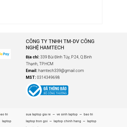
CÔNG TY TNHH TM-DV CÔNG
NGHỆ HAMTECH
Địa chỉ:
339 Bùi Đình Túy, P.24, Q.Bình
Thạnh, TP.HCM
Email:
hamtech339@gmail.com
MST:
0314349698
–
–
ao tri
sua laptop gia re
ve sinh laptop
bao tri
–
–
–
laptop
laptop tron goi
laptop chinh hang
laptop