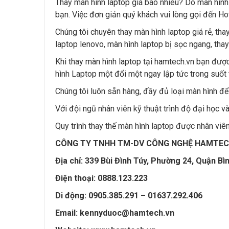
Thay màn hình laptop giá bao nhiêu? Do màn hình 
bạn. Việc đơn giản quý khách vui lòng gọi đến Ho
Chúng tôi chuyên thay màn hình laptop giá rẻ, tha
laptop lenovo, màn hình laptop bị sọc ngang, tha
Khi thay màn hình laptop tại hamtech.vn bạn được
hình Laptop một đổi một ngay lập tức trong suốt
Chúng tôi luôn sẵn hàng, đầy đủ loại màn hình để
Với đội ngũ nhân viên kỹ thuật trình độ đại học 
Quy trình thay thế màn hình laptop được nhân viên
CÔNG TY TNHH TM-DV CÔNG NGHỆ HAMTECH — C
Địa chỉ: 339 Bùi Đình Túy, Phường 24, Quận Bì
Điện thoại: 0888.123.223
Di động: 0905.385.291 – 01637.292.406
Email: kennyduoc@hamtech.vn