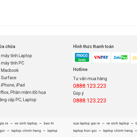
sửa chữa
Hình thức thanh toán
 máy tính Laptop
 máy tính PC
Hotline
 Macbook
 Surface
Tư vấn mua hàng
iPhone, iPad
0888.123.223
Office, Phần mềm Đồ họa
Góp ý
nâng cấp PC, Laptop
0888.123.223
–
–
–
–
gia re
ve sinh laptop
bao tri
sua laptop gia re
ve sinh laptop
b
–
–
–
 goi
laptop chinh hang
laptop
laptop tron goi
laptop chinh hang