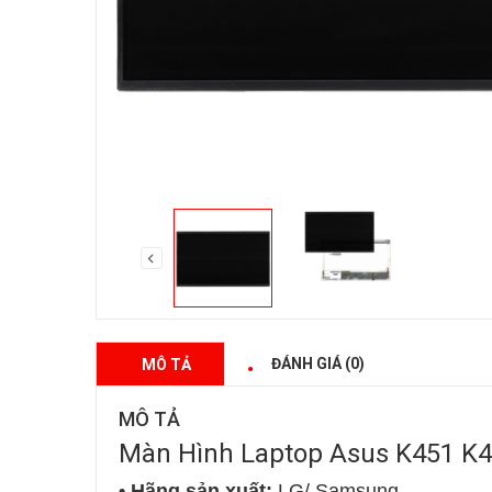
ĐÁNH GIÁ (0)
MÔ TẢ
MÔ TẢ
Màn Hình Laptop Asus K451 K
• Hãng sản xuất:
LG/ Samsung…