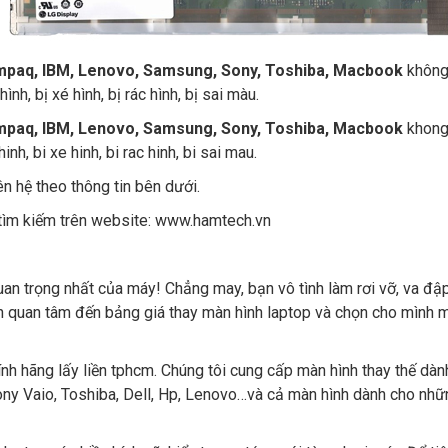
Compaq, IBM, Lenovo, Samsung, Sony, Toshiba, Macbook
không 
nh, bị xé hình, bị rác hình, bị sai màu.
ompaq, IBM, Lenovo, Samsung, Sony, Toshiba, Macbook
khong 
nh, bi xe hinh, bi rac hinh, bi sai mau.
iên hệ theo thông tin bên dưới.
ìm kiếm trên website:
www.hamtech.vn
an trọng nhất của máy! Chẳng may, bạn vô tình làm rơi vỡ, va đậ
ần quan tâm đến bảng giá thay màn hình laptop và chọn cho mình
ính hãng lấy liền tphcm. Chúng tôi cung cấp màn hình thay thế dà
 Sony Vaio, Toshiba, Dell, Hp, Lenovo…và cả màn hình dành cho nh