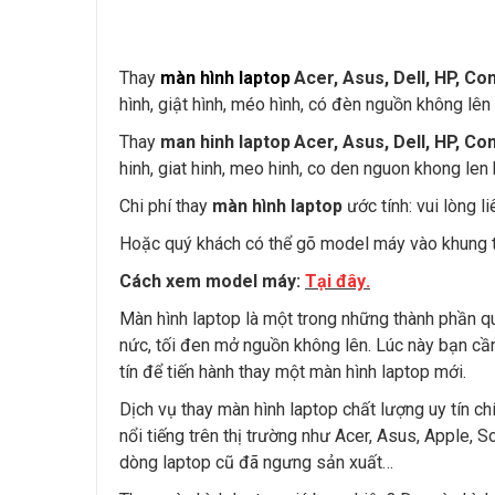
Thay
màn hình laptop
Acer, Asus, Dell, HP, 
hình, giật hình, méo hình, có đèn nguồn không lên hì
Thay
man hinh laptop
Acer, Asus, Dell, HP, C
hinh, giat hinh, meo hinh, co den nguon khong len hi
Chi phí thay
màn hình laptop
ước tính: vui lòng l
Hoặc quý khách có thể gõ model máy vào khung t
Cách xem model máy:
Tại đây
.
Màn hình laptop là một trong những thành phần qu
nức, tối đen mở nguồn không lên. Lúc này bạn c
tín để tiến hành thay một màn hình laptop mới.
Dịch vụ thay màn hình laptop chất lượng uy tín ch
nổi tiếng trên thị trường như Acer, Asus, Apple,
dòng laptop cũ đã ngưng sản xuất…