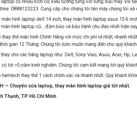
laptop có nhiều kích cỡ, kiểu tương tứng với từng loại máy. Để t
tline: 0888123223. Cung cấp cho chúng tôi tên máy chúng tôi sẽ c
y màn hình laptop dell 14 inch, thay màn hình laptop asus 15.6 inc
y màn hình laptop cũ… đảm bảo và bảo hành chu đáo nhất hiện nay
 thay thế màn hình Chính Hãng với mức chi phí rẻ nhất, nhanh nhấ
 thời gian 12 Tháng. Chúng tôi luôn muốn mang đến cho quý khách 
 thay cho các hãng laptop như: Dell, Sony Vaio, Asus, Acer, Hp, L
và có tới >5 năm kinh nghiệm. Chúng tôi cam kết mang tới quý khác
 hamtech thay thế 1 cách chính xác và nhanh nhất. Quý khách khôn
huyên sửa laptop, thay màn hình laptop giá tốt nhất.
nh Thạnh, TP. Hồ Chí Minh