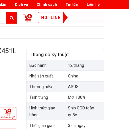
dẫn
Dịch vụ
Chính sách
Tin tức
Liên hệ
HOTLINE
0888.123.223
K451L
Thông số kỹ thuật
Bảo hành
12 tháng
Nhà sản xuất
China
Thương hiệu
ASUS
Tình trạng
Mới 100%
Hình thức giao
Ship COD toàn
hàng
quốc
Thêm vào giỏ
Thời gian giao
3 - 5 ngày