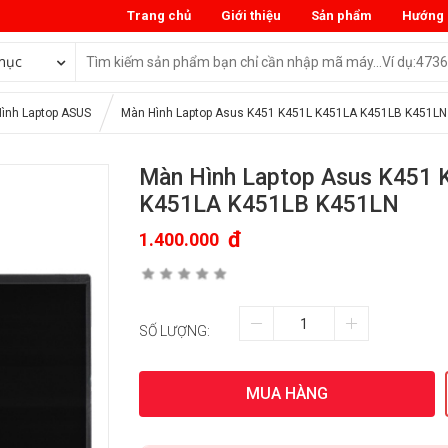
Trang chủ
Giới thiệu
Sản phẩm
Hướng 
mục
ình Laptop ASUS
Màn Hình Laptop Asus K451 K451L K451LA K451LB K451LN
Màn Hình Laptop Asus K451 
K451LA K451LB K451LN
đ
1.400.000
SỐ LƯỢNG:
MUA HÀNG