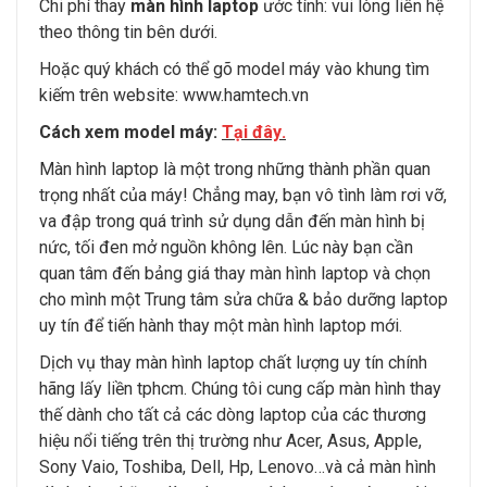
Chi phí thay
màn hình laptop
ước tính: vui lòng liên hệ
theo thông tin bên dưới.
Hoặc quý khách có thể gõ model máy vào khung tìm
kiếm trên website:
www.hamtech.vn
Cách xem model máy:
Tại đây
.
Màn hình laptop là một trong những thành phần quan
trọng nhất của máy! Chẳng may, bạn vô tình làm rơi vỡ,
va đập trong quá trình sử dụng dẫn đến màn hình bị
nức, tối đen mở nguồn không lên. Lúc này bạn cần
quan tâm đến bảng giá thay màn hình laptop và chọn
cho mình một Trung tâm sửa chữa & bảo dưỡng laptop
uy tín để tiến hành thay một màn hình laptop mới.
Dịch vụ thay màn hình laptop chất lượng uy tín chính
hãng lấy liền tphcm. Chúng tôi cung cấp màn hình thay
thế dành cho tất cả các dòng laptop của các thương
hiệu nổi tiếng trên thị trường như Acer, Asus, Apple,
Sony Vaio, Toshiba, Dell, Hp, Lenovo…và cả màn hình