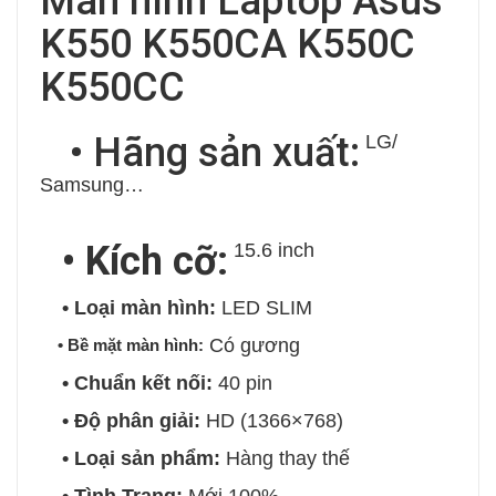
Màn hình Laptop Asus
K550 K550CA K550C
K550CC
• Hãng sản xuất:
LG/
Samsung…
• Kích cỡ:
15.6 inch
• Loại màn hình:
LED SLIM
Có gương
• Bề mặt màn hình:
• Chuẩn kết nối:
40 pin
• Độ phân giải:
HD (1366×768)
• Loại sản phẩm:
Hàng thay thế
• Tình Trạng:
Mới 100%