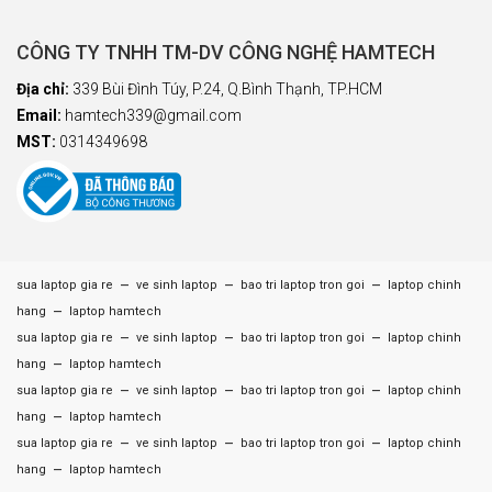
CÔNG TY TNHH TM-DV CÔNG NGHỆ HAMTECH
Địa chỉ:
339 Bùi Đình Túy, P.24, Q.Bình Thạnh, TP.HCM
Email:
hamtech339@gmail.com
MST:
0314349698
–
–
–
sua laptop gia re
ve sinh laptop
bao tri laptop tron goi
laptop chinh
–
hang
laptop hamtech
–
–
–
sua laptop gia re
ve sinh laptop
bao tri laptop tron goi
laptop chinh
–
hang
laptop hamtech
–
–
–
sua laptop gia re
ve sinh laptop
bao tri laptop tron goi
laptop chinh
–
hang
laptop hamtech
–
–
–
sua laptop gia re
ve sinh laptop
bao tri laptop tron goi
laptop chinh
–
hang
laptop hamtech