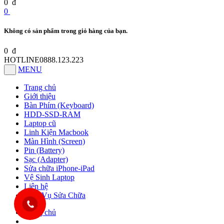
0
đ
0
Không có sản phẩm trong giỏ hàng của bạn.
0
đ
HOTLINE
0888.123.223
MENU
Trang chủ
Giới thiệu
Bàn Phím (Keyboard)
HDD-SSD-RAM
Laptop cũ
Linh Kiện Macbook
Màn Hình (Screen)
Pin (Battery)
Sạc (Adapter)
Sửa chữa iPhone-iPad
Vệ Sinh Laptop
Liên hệ
Dịch Vụ Sửa Chữa
Trang chủ