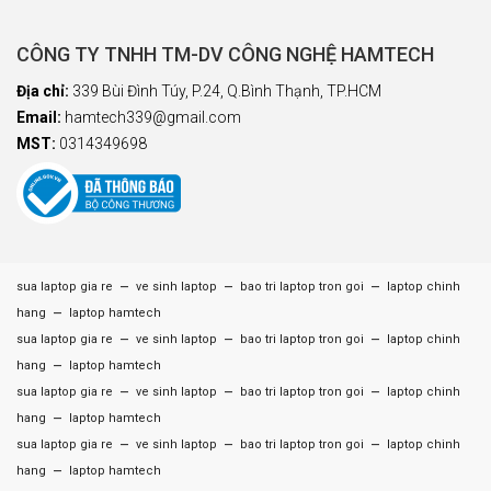
CÔNG TY TNHH TM-DV CÔNG NGHỆ HAMTECH
Địa chỉ:
339 Bùi Đình Túy, P.24, Q.Bình Thạnh, TP.HCM
Email:
hamtech339@gmail.com
MST:
0314349698
–
–
–
sua laptop gia re
ve sinh laptop
bao tri laptop tron goi
laptop chinh
–
hang
laptop hamtech
–
–
–
sua laptop gia re
ve sinh laptop
bao tri laptop tron goi
laptop chinh
–
hang
laptop hamtech
–
–
–
sua laptop gia re
ve sinh laptop
bao tri laptop tron goi
laptop chinh
–
hang
laptop hamtech
–
–
–
sua laptop gia re
ve sinh laptop
bao tri laptop tron goi
laptop chinh
–
hang
laptop hamtech