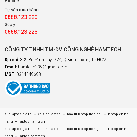
Hotline
Tư vấn mua hàng
0888.123.223
Góp ý
0888.123.223
CÔNG TY TNHH TM-DV CÔNG NGHỆ HAMTECH
Địa chỉ:
339 Bùi Đình Túy, P.24, Q.Bình Thạnh, TP.HCM
Email:
hamtech339@gmail.com
MST:
0314349698
–
–
–
sua laptop gia re
ve sinh laptop
bao tri laptop tron goi
laptop chinh
–
hang
laptop hamtech
–
–
–
sua laptop gia re
ve sinh laptop
bao tri laptop tron goi
laptop chinh
–
hang
laptop hamtech