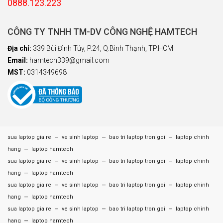
0888.123.223
CÔNG TY TNHH TM-DV CÔNG NGHỆ HAMTECH
Địa chỉ:
339 Bùi Đình Túy, P.24, Q.Bình Thạnh, TP.HCM
Email:
hamtech339@gmail.com
MST:
0314349698
–
–
–
sua laptop gia re
ve sinh laptop
bao tri laptop tron goi
laptop chinh
–
hang
laptop hamtech
–
–
–
sua laptop gia re
ve sinh laptop
bao tri laptop tron goi
laptop chinh
–
hang
laptop hamtech
–
–
–
sua laptop gia re
ve sinh laptop
bao tri laptop tron goi
laptop chinh
–
hang
laptop hamtech
–
–
–
sua laptop gia re
ve sinh laptop
bao tri laptop tron goi
laptop chinh
–
hang
laptop hamtech