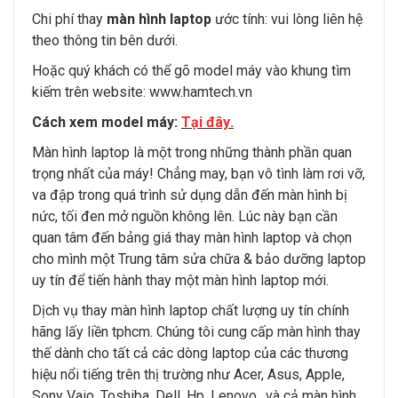
Chi phí thay
màn hình laptop
ước tính: vui lòng liên hệ
theo thông tin bên dưới.
Hoặc quý khách có thể gõ model máy vào khung tìm
kiếm trên website:
www.hamtech.vn
Cách xem model máy:
Tại đây
.
Màn hình laptop là một trong những thành phần quan
trọng nhất của máy! Chẳng may, bạn vô tình làm rơi vỡ,
va đập trong quá trình sử dụng dẫn đến màn hình bị
nức, tối đen mở nguồn không lên. Lúc này bạn cần
quan tâm đến bảng giá thay màn hình laptop và chọn
cho mình một Trung tâm sửa chữa & bảo dưỡng laptop
uy tín để tiến hành thay một màn hình laptop mới.
Dịch vụ thay màn hình laptop chất lượng uy tín chính
hãng lấy liền tphcm. Chúng tôi cung cấp màn hình thay
thế dành cho tất cả các dòng laptop của các thương
hiệu nổi tiếng trên thị trường như Acer, Asus, Apple,
Sony Vaio, Toshiba, Dell, Hp, Lenovo…và cả màn hình