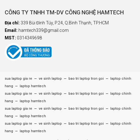
CÔNG TY TNHH TM-DV CÔNG NGHỆ HAMTECH
Địa chỉ:
339 Bùi Đình Túy, P.24, Q.Bình Thạnh, TP.HCM
Email:
hamtech339@gmail.com
MST:
0314349698
–
–
–
sua laptop gia re
ve sinh laptop
bao tri laptop tron goi
laptop chinh
–
hang
laptop hamtech
–
–
–
sua laptop gia re
ve sinh laptop
bao tri laptop tron goi
laptop chinh
–
hang
laptop hamtech
–
–
–
sua laptop gia re
ve sinh laptop
bao tri laptop tron goi
laptop chinh
–
hang
laptop hamtech
–
–
–
sua laptop gia re
ve sinh laptop
bao tri laptop tron goi
laptop chinh
–
hang
laptop hamtech