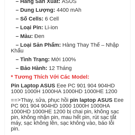
– Hãng Sản Xuất:
ASUS
– Dung Lượng:
4400 mAh
– Số Cells:
6 Cell
– Loại Pin:
Li-ion
– Màu:
Đen
– Loại Sản Phẩm:
Hàng Thay Thế – Nhập
Khẩu
– Tình Trạng:
Mới 100%
– Bảo Hành:
12 Tháng
* Tương Thích Với Các Model:
Pin Laptop ASUS
Eee PC 901 904 904HD
1000 1000H 1000HA 1000HD 1000HE 1200
==>Thay, sửa, phục hồi
pin laptop
ASUS
Eee
PC 901 904 904HD 1000 1000H 1000HA
1000HD 1000HE 1200
bị chai pin, không sạc
pin, không nhận pin, mau hết pin, rút sạc tắt
máy, sạc không lên, sạc không vào, báo lỗi
pin.