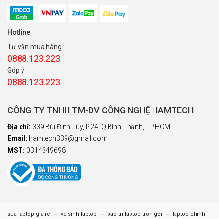
Hotline
Tư vấn mua hàng
0888.123.223
Góp ý
0888.123.223
CÔNG TY TNHH TM-DV CÔNG NGHỆ HAMTECH
Địa chỉ:
339 Bùi Đình Túy, P.24, Q.Bình Thạnh, TP.HCM
Email:
hamtech339@gmail.com
MST:
0314349698
–
–
–
sua laptop gia re
ve sinh laptop
bao tri laptop tron goi
laptop chinh