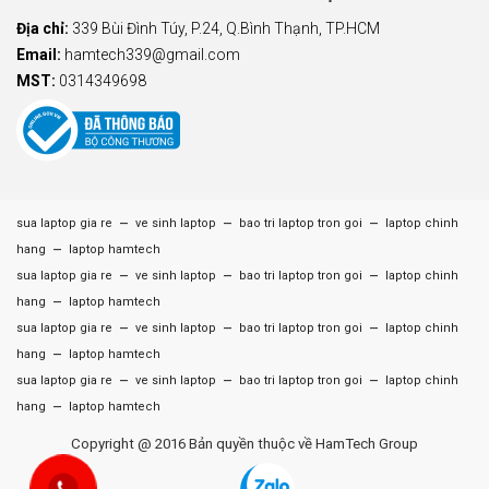
Địa chỉ:
339 Bùi Đình Túy, P.24, Q.Bình Thạnh, TP.HCM
Email:
hamtech339@gmail.com
MST:
0314349698
–
–
–
sua laptop gia re
ve sinh laptop
bao tri laptop tron goi
laptop chinh
–
hang
laptop hamtech
–
–
–
sua laptop gia re
ve sinh laptop
bao tri laptop tron goi
laptop chinh
–
hang
laptop hamtech
–
–
–
sua laptop gia re
ve sinh laptop
bao tri laptop tron goi
laptop chinh
–
hang
laptop hamtech
–
–
–
sua laptop gia re
ve sinh laptop
bao tri laptop tron goi
laptop chinh
–
hang
laptop hamtech
Copyright @ 2016 Bản quyền thuộc về HamTech Group