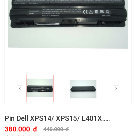
Pin Dell XPS14/ XPS15/ L401X…..
380.000
đ
440.000
đ