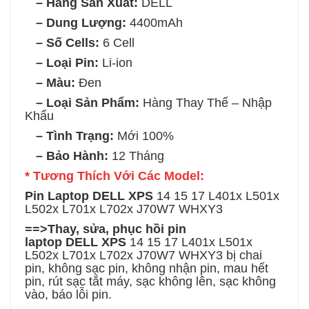
– Hãng Sản Xuất:
DELL
– Dung Lượng:
4400mAh
– Số Cells:
6 Cell
– Loại Pin:
Li-ion
– Màu:
Đen
– Loại Sản Phẩm:
Hàng Thay Thế – Nhập
Khẩu
– Tình Trạng:
Mới 100%
– Bảo Hành:
12 Tháng
* Tương Thích Với Các Model:
Pin Laptop DELL
XPS
14 15 17 L401x L501x
L502x L701x L702x J70W7 WHXY3
==>Thay, sửa, phục hồi
pin
laptop
DELL
XPS
14 15 17 L401x L501x
L502x L701x L702x J70W7 WHXY3
bị chai
pin, không sạc pin, không nhận pin, mau hết
pin, rút sạc tắt máy, sạc không lên, sạc không
vào, báo lỗi pin.