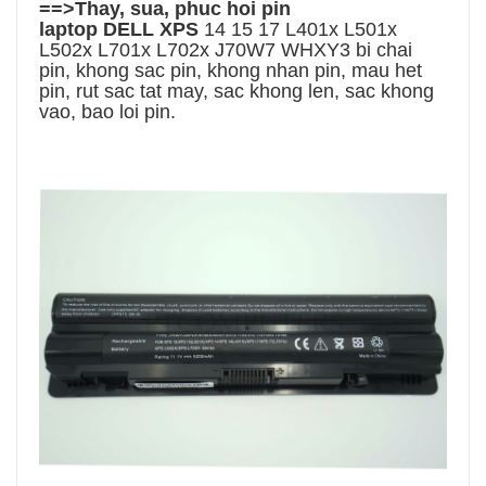
==>Thay, sua, phuc hoi
pin
laptop
DELL
XPS
14 15 17 L401x L501x
L502x L701x L702x J70W7 WHXY3
bi chai
pin, khong sac pin, khong nhan pin, mau het
pin, rut sac tat may, sac khong len, sac khong
vao, bao loi pin.