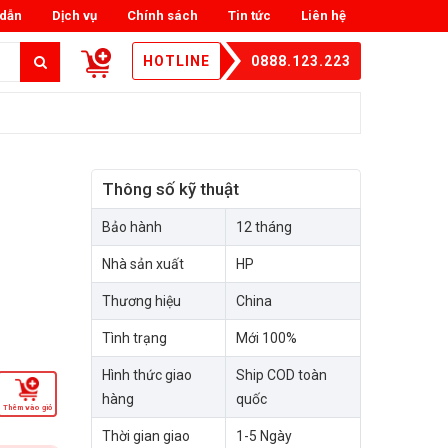
dẫn
Dịch vụ
Chính sách
Tin tức
Liên hệ
HOTLINE
0888.123.223
Thông số kỹ thuật
Bảo hành
12 tháng
Nhà sản xuất
HP
Thương hiệu
China
Tình trạng
Mới 100%
Hình thức giao
Ship COD toàn
hàng
quốc
Thêm vào giỏ
Thời gian giao
1-5 Ngày