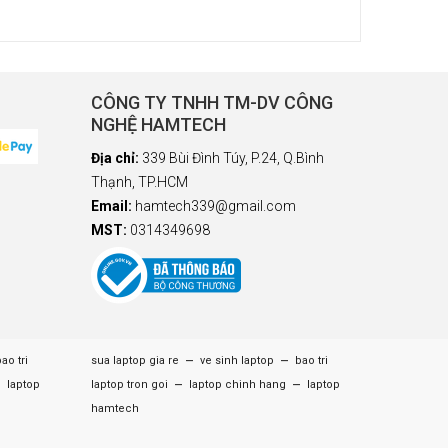
CÔNG TY TNHH TM-DV CÔNG
NGHỆ HAMTECH
Địa chỉ:
339 Bùi Đình Túy, P.24, Q.Bình
Thạnh, TP.HCM
Email:
hamtech339@gmail.com
MST:
0314349698
–
–
ao tri
sua laptop gia re
ve sinh laptop
bao tri
–
–
–
laptop
laptop tron goi
laptop chinh hang
laptop
hamtech