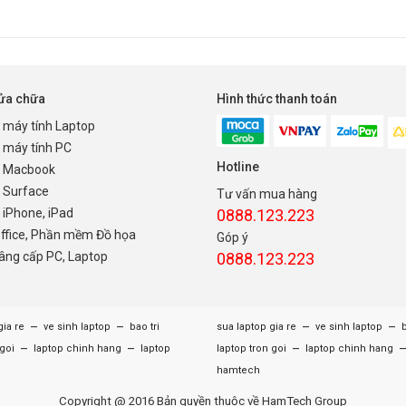
sửa chữa
Hình thức thanh toán
 máy tính Laptop
 máy tính PC
Hotline
 Macbook
 Surface
Tư vấn mua hàng
iPhone, iPad
0888.123.223
Office, Phần mềm Đồ họa
Góp ý
nâng cấp PC, Laptop
0888.123.223
–
–
–
–
gia re
ve sinh laptop
bao tri
sua laptop gia re
ve sinh laptop
b
–
–
–
 goi
laptop chinh hang
laptop
laptop tron goi
laptop chinh hang
hamtech
Copyright @ 2016 Bản quyền thuộc về HamTech Group