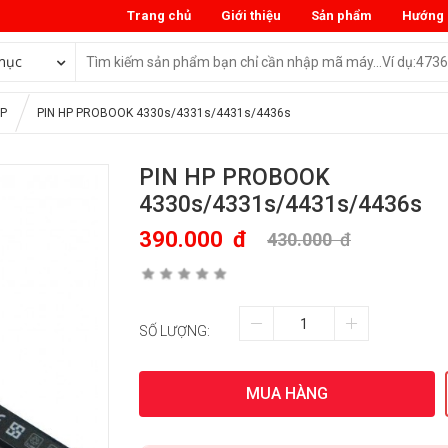
Trang chủ
Giới thiệu
Sản phẩm
Hướng 
mục
HP
PIN HP PROBOOK 4330s/4331s/4431s/4436s
PIN HP PROBOOK
4330s/4331s/4431s/4436s
390.000
đ
430.000
đ
SỐ LƯỢNG:
MUA HÀNG