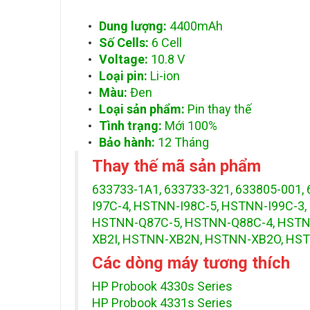
Dung lượng:
4400mAh
Số Cells:
6 Cell
Voltage:
10.8 V
Loại pin:
Li-ion
Màu:
Đen
Loại sản phẩm:
Pin thay thế
Tình trạng:
Mới 100%
Bảo hành:
12 Tháng
Thay thế mã sản phẩm
633733-1A1, 633733-321, 633805-001
I97C-4, HSTNN-I98C-5, HSTNN-I99C-
HSTNN-Q87C-5, HSTNN-Q88C-4, HSTN
XB2I, HSTNN-XB2N, HSTNN-XB2O, HST
Các dòng máy tương thích
HP Probook 4330s Series
HP Probook 4331s Series