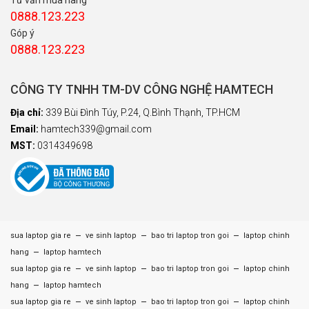
0888.123.223
Góp ý
0888.123.223
CÔNG TY TNHH TM-DV CÔNG NGHỆ HAMTECH
Địa chỉ:
339 Bùi Đình Túy, P.24, Q.Bình Thạnh, TP.HCM
Email:
hamtech339@gmail.com
MST:
0314349698
–
–
–
sua laptop gia re
ve sinh laptop
bao tri laptop tron goi
laptop chinh
–
hang
laptop hamtech
–
–
–
sua laptop gia re
ve sinh laptop
bao tri laptop tron goi
laptop chinh
–
hang
laptop hamtech
–
–
–
sua laptop gia re
ve sinh laptop
bao tri laptop tron goi
laptop chinh