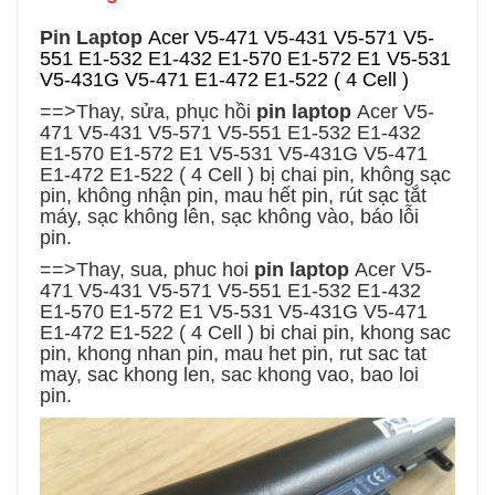
Pin Laptop
Acer V5-471 V5-431 V5-571 V5-
551 E1-532 E1-432 E1-570 E1-572 E1 V5-531
V5-431G V5-471 E1-472 E1-522 ( 4 Cell )
==>Thay, sửa, phục hồi
pin laptop
Acer V5-
471 V5-431 V5-571 V5-551 E1-532 E1-432
E1-570 E1-572 E1 V5-531 V5-431G V5-471
E1-472 E1-522 ( 4 Cell )
bị chai pin, không sạc
pin, không nhận pin, mau hết pin, rút sạc tắt
máy, sạc không lên, sạc không vào, báo lỗi
pin.
==>Thay, sua, phuc hoi
pin laptop
Acer V5-
471 V5-431 V5-571 V5-551 E1-532 E1-432
E1-570 E1-572 E1 V5-531 V5-431G V5-471
E1-472 E1-522 ( 4 Cell )
bi chai pin, khong sac
pin, khong nhan pin, mau het pin, rut sac tat
may, sac khong len, sac khong vao, bao loi
pin.