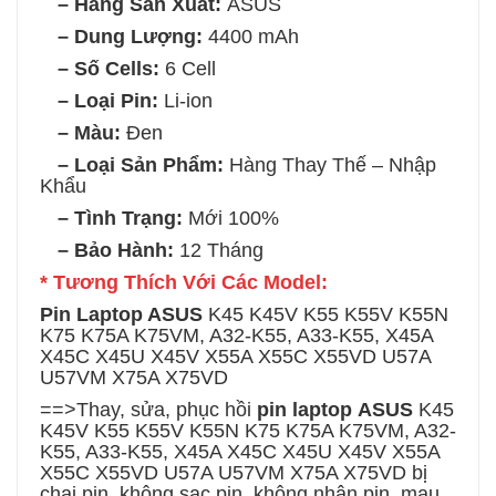
– Hãng Sản Xuất:
ASUS
– Dung Lượng:
4400 mAh
– Số Cells:
6 Cell
– Loại Pin:
Li-ion
– Màu:
Đen
– Loại Sản Phẩm:
Hàng Thay Thế – Nhập
Khẩu
– Tình Trạng:
Mới 100%
– Bảo Hành:
12 Tháng
* Tương Thích Với Các Model:
Pin Laptop ASUS
K45 K45V K55 K55V K55N
K75 K75A K75VM, A32-K55, A33-K55, X45A
X45C X45U X45V X55A X55C X55VD U57A
U57VM X75A X75VD
==>Thay, sửa, phục hồi
pin laptop
ASUS
K45
K45V K55 K55V K55N K75 K75A K75VM, A32-
K55, A33-K55, X45A X45C X45U X45V X55A
X55C X55VD U57A U57VM X75A X75VD
bị
chai pin, không sạc pin, không nhận pin, mau