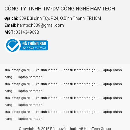
CÔNG TY TNHH TM-DV CÔNG NGHỆ HAMTECH
Địa chỉ:
339 Bùi Đình Túy, P.24, Q.Bình Thạnh, TP.HCM
Email:
hamtech339@gmail.com
MST:
0314349698
–
–
–
sua laptop gia re
ve sinh laptop
bao tri laptop tron goi
laptop chinh
–
hang
laptop hamtech
–
–
–
sua laptop gia re
ve sinh laptop
bao tri laptop tron goi
laptop chinh
–
hang
laptop hamtech
–
–
–
sua laptop gia re
ve sinh laptop
bao tri laptop tron goi
laptop chinh
–
hang
laptop hamtech
–
–
–
sua laptop gia re
ve sinh laptop
bao tri laptop tron goi
laptop chinh
–
hang
laptop hamtech
Copyright @ 2016 Bản quyền thuộc về HamTech Group