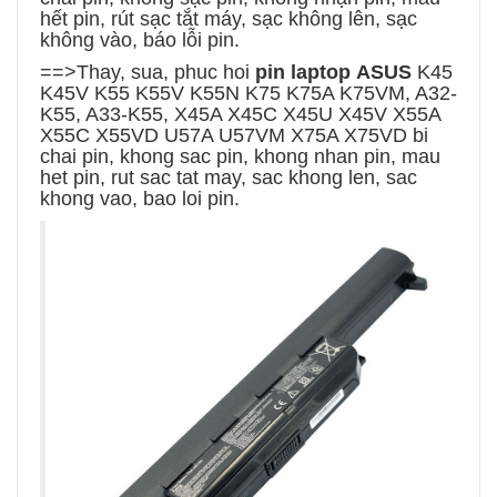
hết pin, rút sạc tắt máy, sạc không lên, sạc
không vào, báo lỗi pin.
==>Thay, sua, phuc hoi
pin laptop
ASUS
K45
K45V K55 K55V K55N K75 K75A K75VM, A32-
K55, A33-K55, X45A X45C X45U X45V X55A
X55C X55VD U57A U57VM X75A X75VD
bi
chai pin, khong sac pin, khong nhan pin, mau
het pin, rut sac tat may, sac khong len, sac
khong vao, bao loi pin.