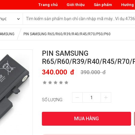
Trang chủ
Giới thiệu
Sản phẩm
Hướng 
mục
 SAMSUNG
PIN SAMSUNG R65/R60/R39/R40/R45/R70/P50/P60
PIN SAMSUNG
R65/R60/R39/R40/R45/R70/
340.000
đ
390.000
đ
SỐ LƯỢNG:
MUA HÀNG