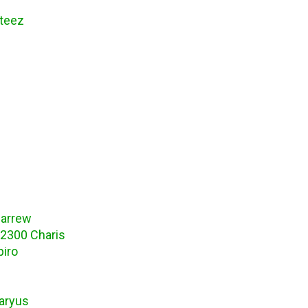
teez
Carrew
2300 Charis
iro
aryus