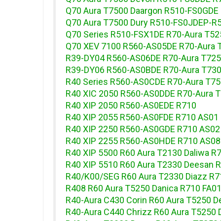
Q70 Aura T7500 Daargon R510-FS0GDE
Q70 Aura T7500 Dury R510-FS0JDEP-R5
Q70 Series R510-FSX1DE R70-Aura T52
Q70 XEV 7100 R560-AS05DE R70-Aura 
R39-DY04 R560-AS06DE R70-Aura T725
R39-DY06 R560-AS0BDE R70-Aura T730
R40 Series R560-AS0CDE R70-Aura T7
R40 XIC 2050 R560-AS0DDE R70-Aura T
R40 XIP 2050 R560-AS0EDE R710
R40 XIP 2055 R560-AS0FDE R710 AS01
R40 XIP 2250 R560-AS0GDE R710 AS02
R40 XIP 2255 R560-AS0HDE R710 AS08
R40 XIP 5500 R60 Aura T2130 Daliwa R
R40 XIP 5510 R60 Aura T2330 Deesan 
R40/K00/SEG R60 Aura T2330 Diazz R
R408 R60 Aura T5250 Danica R710 FA0
R40-Aura C430 Corin R60 Aura T5250 D
R40-Aura C440 Chrizz R60 Aura T5250