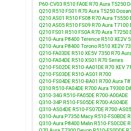
P60-CV03 R510 FA0E R70 Aura T5250 D
Q210 R510 FS01 R70 Aura T5250 Dosan
Q210 AS01 R510 FS08 R70 Aura T5550 D
Q210 AS05 R510 FS09 R70 Aura T7100 
Q210 FS01 R510 FS0A R70 Aura T7250 
Q210-Aura P8400 Terence R510 XE2V 5
Q210-Aura P8400 Torono R510 XE2V 73
Q210-FA03DE R510 XE5V 7350 R70 Aur
Q210-FA04DE R510 XS01 R70 Series
Q210-FS02DE R510-AA01DE R70 XEV 7
Q210-FS03DE R510-AS01 R700
Q210-FS04DE R510-BA01 R700 Aura T8
Q310 R510-FA04DE R700 Aura T9300 Dil
Q310-34G R510-FA05DE R700-A00ADE
Q310-34P R510-FS05DE R700-AS04DE
Q310-AS04DE R510-FS07DE R700-AS0
Q310-Aura P7350 Macy R510-FS0BDE R
Q310-Aura P8400 Malin R510-FS0CDE R7
Q70 Aura T7300 Devon R510-FS0DDE R