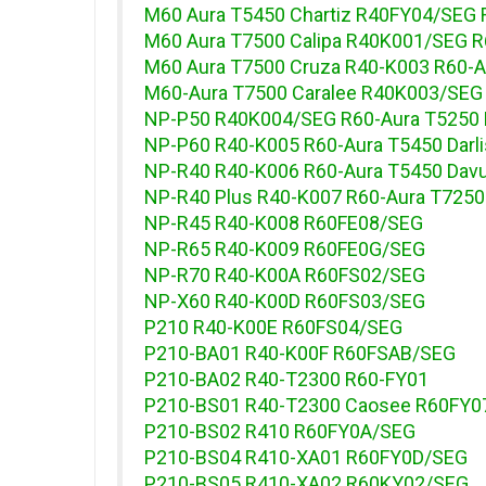
M60 Aura T5450 Chartiz R40FY04/SEG 
M60 Aura T7500 Calipa R40K001/SEG R
M60 Aura T7500 Cruza R40-K003 R60-A
M60-Aura T7500 Caralee R40K003/SEG
NP-P50 R40K004/SEG R60-Aura T5250
NP-P60 R40-K005 R60-Aura T5450 Darli
NP-R40 R40-K006 R60-Aura T5450 Dav
NP-R40 Plus R40-K007 R60-Aura T7250 
NP-R45 R40-K008 R60FE08/SEG
NP-R65 R40-K009 R60FE0G/SEG
NP-R70 R40-K00A R60FS02/SEG
NP-X60 R40-K00D R60FS03/SEG
P210 R40-K00E R60FS04/SEG
P210-BA01 R40-K00F R60FSAB/SEG
P210-BA02 R40-T2300 R60-FY01
P210-BS01 R40-T2300 Caosee R60FY0
P210-BS02 R410 R60FY0A/SEG
P210-BS04 R410-XA01 R60FY0D/SEG
P210-BS05 R410-XA02 R60KY02/SEG