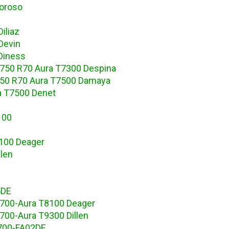
oroso
iliaz
Devin
Diness
750 R70 Aura T7300 Despina
50 R70 Aura T7500 Damaya
a T7500 Denet
100
100 Deager
len
5DE
700-Aura T8100 Deager
00-Aura T9300 Dillen
700-FA02DE