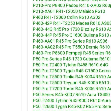
P210-Pro P8400 Padou R410-XA03 R60
P210-XA01 R41-T2050 Malaido R610
P460 R41-T2060 Collin R610 AS02
P460-42P R41-T2250 Madea R610 AS0
P460-44G R45 Pro 1730 Bizzlay R610 A
P460-44P R45 Pro C1600 Buliena R610
P460-AA01 R45 Pro Series R610 AS06
P460-AA02 R45 Pro T5500 Bernie R610
P460-Pro P8600 Pompeji R45 Series R
P50 Pro Series R45-1730 Cutama R610
P50 Pro T2400 Tytahn R458 R610-64G
P50 Pro T2600 Tygah R45-C1500 Ceron
P50 Pro T5500 Tahlia R45-K004 R610-A
P50 Pro T5500 Teygun R45-K005 R610-
P50 Pro T7200 Torrin R45-K006 R610-A
P50 Series R45-K007 R610-Aura T3400
P50 T2400 Tytahn R45-K00D R610-Aura
P50 T2600 Tygah R45-K02 R65 Pro Seri