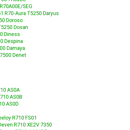
 R70A00E/SEG
1 R70-Aura T5250 Daryus
50 Doroso
T5250 Dosan
0 Diness
0 Despina
500 Damaya
7500 Denet
710 AS0A
R710 AS0B
710 AS0D
1
eeloy R710 FS01
 Deven R710 XE2V 7350