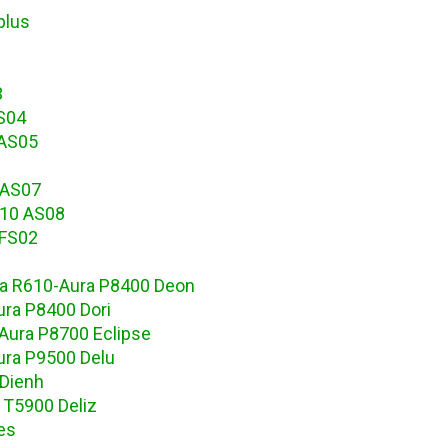
plus
3
S04
 AS05
 AS07
610 AS08
 FS02
a R610-Aura P8400 Deon
ura P8400 Dori
Aura P8700 Eclipse
ura P9500 Delu
 Dienh
 T5900 Deliz
es