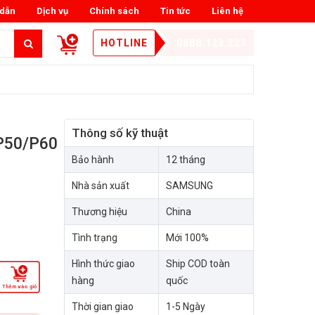
dẫn
Dịch vụ
Chính sách
Tin tức
Liên hệ
HOTLINE
0888.123.223
Thông số kỹ thuật
P50/P60
Bảo hành
12 tháng
Nhà sản xuất
SAMSUNG
Thương hiệu
China
Tình trạng
Mới 100%
Hình thức giao
Ship COD toàn
hàng
quốc
Thêm vào giỏ
Thời gian giao
1-5 Ngày