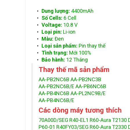
Dung lượng:
4400mAh
Số Cells:
6 Cell
Voltage:
10.8 V
Loại pin:
Li-ion
Màu:
Đen
Loại sản phẩm:
Pin thay thế
Tình trạng:
Mới 100%
Bảo hành:
12 Tháng
Thay thế mã sản phẩm
AA-PB2NC6B AA-PB2NC3B
AA-PB2NC6B/E AA-PB6NC6B
AA-PB4NC6B AA-PL2NC9B/E
AA-PB4NC6B/E
Các dòng máy tương thích
70A00D/SEG R40-EL1 R60-Aura T2130 D
P60-01 R40FY03/SEG R60-Aura T2330 