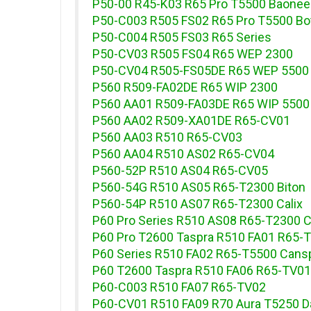
P50-00 R45-K03 R65 Pro T5500 Baonee
P50-C003 R505 FS02 R65 Pro T5500 Bo
P50-C004 R505 FS03 R65 Series
P50-CV03 R505 FS04 R65 WEP 2300
P50-CV04 R505-FS05DE R65 WEP 5500
P560 R509-FA02DE R65 WIP 2300
P560 AA01 R509-FA03DE R65 WIP 5500
P560 AA02 R509-XA01DE R65-CV01
P560 AA03 R510 R65-CV03
P560 AA04 R510 AS02 R65-CV04
P560-52P R510 AS04 R65-CV05
P560-54G R510 AS05 R65-T2300 Biton
P560-54P R510 AS07 R65-T2300 Calix
P60 Pro Series R510 AS08 R65-T2300 
P60 Pro T2600 Taspra R510 FA01 R65-T
P60 Series R510 FA02 R65-T5500 Cansp
P60 T2600 Taspra R510 FA06 R65-TV01
P60-C003 R510 FA07 R65-TV02
P60-CV01 R510 FA09 R70 Aura T5250 D