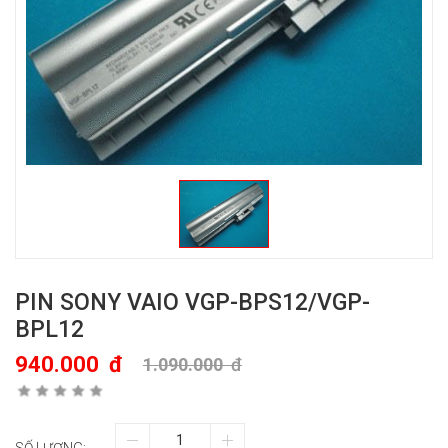
PIN SONY VAIO VGP-BPS12/VGP-
BPL12
940.000
đ
1.090.000
đ
SỐ LƯỢNG: