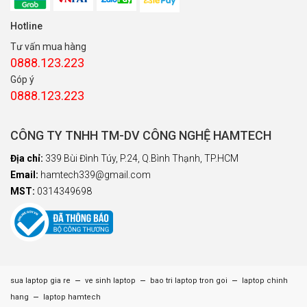
Hotline
Tư vấn mua hàng
0888.123.223
Góp ý
0888.123.223
CÔNG TY TNHH TM-DV CÔNG NGHỆ HAMTECH
Địa chỉ:
339 Bùi Đình Túy, P.24, Q.Bình Thạnh, TP.HCM
Email:
hamtech339@gmail.com
MST:
0314349698
–
–
–
sua laptop gia re
ve sinh laptop
bao tri laptop tron goi
laptop chinh
–
hang
laptop hamtech