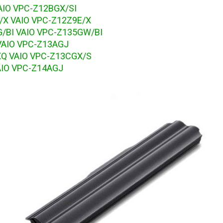
AIO VPC-Z12BGX/SI
/X VAIO VPC-Z12Z9E/X
G/BI VAIO VPC-Z135GW/BI
VAIO VPC-Z13AGJ
XQ VAIO VPC-Z13CGX/S
AIO VPC-Z14AGJ