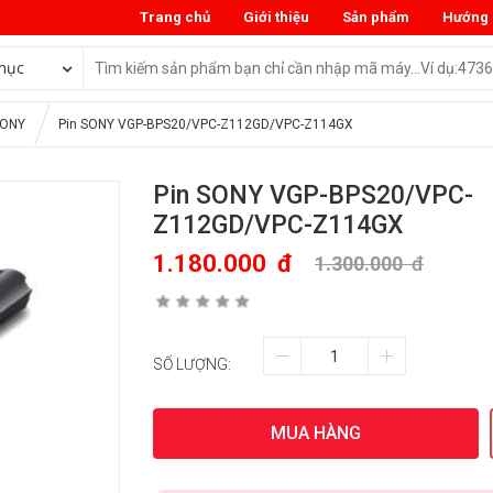
Trang chủ
Giới thiệu
Sản phẩm
Hướng 
mục
SONY
Pin SONY VGP-BPS20/VPC-Z112GD/VPC-Z114GX
Pin SONY VGP-BPS20/VPC-
Z112GD/VPC-Z114GX
1.180.000
đ
1.300.000
đ
SỐ LƯỢNG:
MUA HÀNG