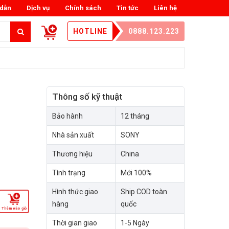
dẫn
Dịch vụ
Chính sách
Tin tức
Liên hệ
HOTLINE
0888.123.223
Thông số kỹ thuật
Bảo hành
12 tháng
Nhà sản xuất
SONY
Thương hiệu
China
Tình trạng
Mới 100%
Hình thức giao
Ship COD toàn
hàng
quốc
Thêm vào giỏ
Thời gian giao
1-5 Ngày