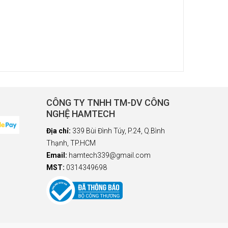
CÔNG TY TNHH TM-DV CÔNG
NGHỆ HAMTECH
Địa chỉ:
339 Bùi Đình Túy, P.24, Q.Bình
Thạnh, TP.HCM
Email:
hamtech339@gmail.com
MST:
0314349698