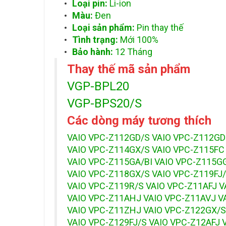
Loại pin:
Li-ion
Màu:
Đen
Loại sản phẩm:
Pin thay thế
Tình trạng:
Mới 100%
Bảo hành:
12 Tháng
Thay thế mã sản phẩm
VGP-BPL20
VGP-BPS20/S
Các dòng máy tương thích
VAIO VPC-Z112GD/S VAIO VPC-Z112GD
VAIO VPC-Z114GX/S VAIO VPC-Z115FC
VAIO VPC-Z115GA/BI VAIO VPC-Z115G
VAIO VPC-Z118GX/S VAIO VPC-Z119FJ/
VAIO VPC-Z119R/S VAIO VPC-Z11AFJ 
VAIO VPC-Z11AHJ VAIO VPC-Z11AVJ V
VAIO VPC-Z11ZHJ VAIO VPC-Z122GX/S
VAIO VPC-Z129FJ/S VAIO VPC-Z12AFJ 