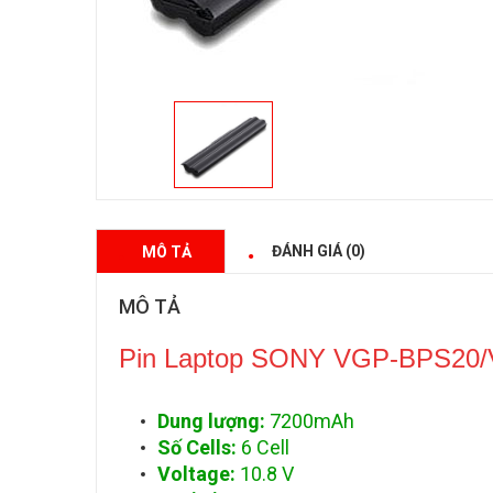
ĐÁNH GIÁ (0)
MÔ TẢ
MÔ TẢ
Pin Laptop SONY VGP-BPS20
Dung lượng:
7200mAh
Số Cells:
6 Cell
Voltage:
10.8 V