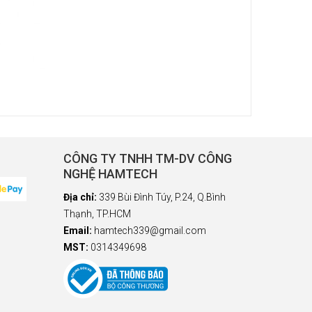
CÔNG TY TNHH TM-DV CÔNG
NGHỆ HAMTECH
Địa chỉ:
339 Bùi Đình Túy, P.24, Q.Bình
Thạnh, TP.HCM
Email:
hamtech339@gmail.com
MST:
0314349698