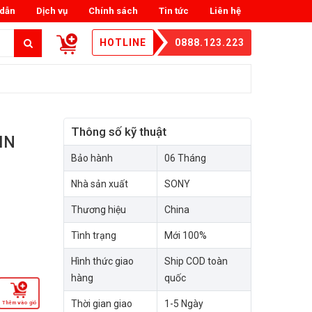
dẫn
Dịch vụ
Chính sách
Tin tức
Liên hệ
HOTLINE
0888.123.223
Thông số kỹ thuật
IN
Bảo hành
06 Tháng
Nhà sản xuất
SONY
Thương hiệu
China
Tình trạng
Mới 100%
Hình thức giao
Ship COD toàn
hàng
quốc
Thời gian giao
1-5 Ngày
Thêm vào giỏ