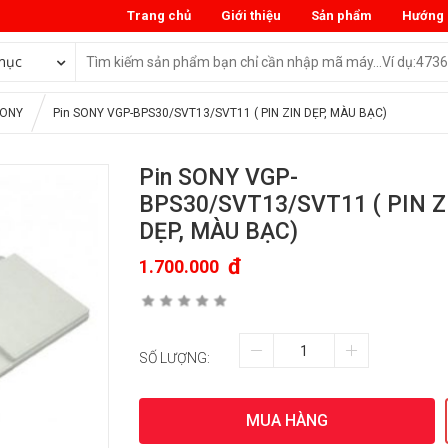
Trang chủ
Giới thiệu
Sản phẩm
Hướng 
mục
SONY
Pin SONY VGP-BPS30/SVT13/SVT11 ( PIN ZIN DẸP, MÀU BẠC)
Pin SONY VGP-
BPS30/SVT13/SVT11 ( PIN Z
DẸP, MÀU BẠC)
đ
1.700.000
SỐ LƯỢNG:
MUA HÀNG