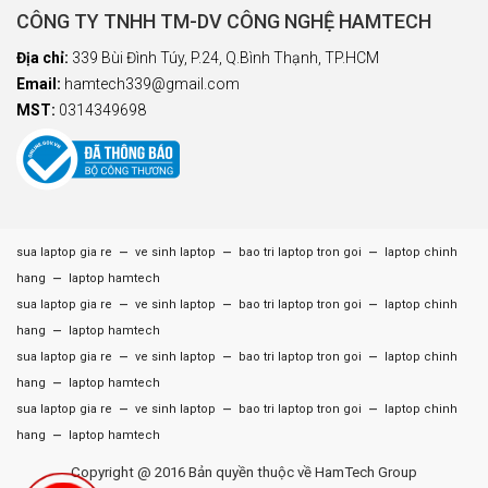
CÔNG TY TNHH TM-DV CÔNG NGHỆ HAMTECH
Địa chỉ:
339 Bùi Đình Túy, P.24, Q.Bình Thạnh, TP.HCM
Email:
hamtech339@gmail.com
MST:
0314349698
–
–
–
sua laptop gia re
ve sinh laptop
bao tri laptop tron goi
laptop chinh
–
hang
laptop hamtech
–
–
–
sua laptop gia re
ve sinh laptop
bao tri laptop tron goi
laptop chinh
–
hang
laptop hamtech
–
–
–
sua laptop gia re
ve sinh laptop
bao tri laptop tron goi
laptop chinh
–
hang
laptop hamtech
–
–
–
sua laptop gia re
ve sinh laptop
bao tri laptop tron goi
laptop chinh
–
hang
laptop hamtech
Copyright @ 2016 Bản quyền thuộc về HamTech Group