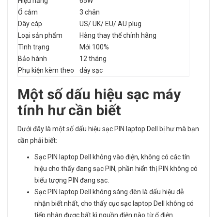
Hiệu năng
65W
Ổ cắm
3 chân
Dây cáp
US/ UK/ EU/ AU plug
Loại sản phẩm
Hàng thay thế chính hãng
Tình trạng
Mới 100%
Bảo hành
12 tháng
Phụ kiện kèm theo
dây sạc
Một số dấu hiệu
sạc máy
tính
hư cần biết
Dưới đây là một số dấu hiệu sạc PIN laptop Dell bị hư mà bạn
cần phải biết:
Sạc PIN laptop Dell không vào điện, không có các tín
hiệu cho thấy đang sạc PIN, phần hiển thị PIN không có
biểu tượng PIN đang sạc.
Sạc PIN laptop Dell không sáng đèn là dấu hiệu dễ
nhận biết nhất, cho thấy cục sạc laptop Dell không có
tiếp nhận được bất kì nguồn điện nào từ ổ điện.