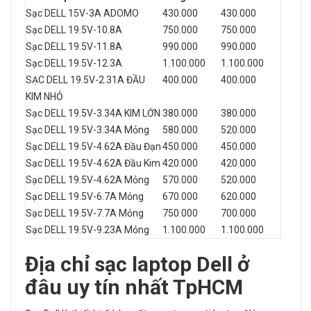
Sạc DELL 15V-3A ADOMO
430.000
430.000
Sạc DELL 19.5V-10.8A
750.000
750.000
Sạc DELL 19.5V-11.8A
990.000
990.000
Sạc DELL 19.5V-12.3A
1.100.000
1.100.000
SẠC DELL 19.5V-2.31A ĐẦU
400.000
400.000
KIM NHỎ
Sạc DELL 19.5V-3.34A KIM LỚN
380.000
380.000
Sạc DELL 19.5V-3.34A Mỏng
580.000
520.000
Sạc DELL 19.5V-4.62A Đầu Đạn
450.000
450.000
Sạc DELL 19.5V-4.62A Đầu Kim
420.000
420.000
Sạc DELL 19.5V-4.62A Mỏng
570.000
520.000
Sạc DELL 19.5V-6.7A Mỏng
670.000
620.000
Sạc DELL 19.5V-7.7A Mỏng
750.000
700.000
Sạc DELL 19.5V-9.23A Mỏng
1.100.000
1.100.000
Địa chỉ sạc laptop
Dell ở
đâu uy tín nhất TpHCM