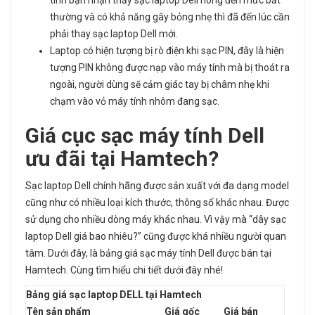
tính bạn nhận thấy sạc laptop Dell nóng đến mức bất
thường và có khả năng gây bỏng nhẹ thì đã đến lúc cần
phải thay sạc laptop Dell mới.
Laptop có hiện tượng bị rò điện khi sạc PIN, đây là hiện
tượng PIN không được nạp vào máy tính mà bị thoát ra
ngoài, người dùng sẽ cảm giác tay bị châm nhẹ khi
chạm vào vỏ máy tính nhôm đang sạc.
Giá cục sạc máy tính
Dell
ưu đãi tại Hamtech?
Sạc laptop Dell chính hãng được sản xuất với đa dạng model
cũng như có nhiều loại kích thước, thông số khác nhau. Được
sử dụng cho nhiều dòng máy khác nhau. Vì vậy mà “dây sạc
laptop Dell giá bao nhiêu?” cũng được khá nhiều người quan
tâm. Dưới đây, là bảng giá sạc máy tính Dell được bán tại
Hamtech. Cùng tìm hiểu chi tiết dưới đây nhé!
Bảng giá sạc laptop DELL tại Hamtech
Tên sản phẩm
Giá gốc
Giá bán