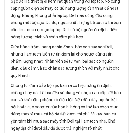
Sạc Dell là thiết bị đi kèm rất quan trọng với laptop. Nó cung
cấp nguồn điện để máy có đủ năng lượng cần thiết để hoạt
động. Nhưng không phải laptop Dell nào cũng đều dùng
chung một bộ sạc. Do đó, ngoài chất lượng bộ sạc ra thì bạn
cần tìm mua cục sạc laptop Dell có bộ nguồn ổn định, điện
năng tương thích và chân cắm phù hợp.
Giữa hàng trăm, hàng nghìn đơn vị bán sạc cục sạc Dell,
nhưng Hamtech luôn tự tin đem lại cho người dùng sản
phẩm lượng nhất. Nhân viên sẽ tư vấn loại sạc có nguồn
điện, đầu cắm và số chân sạc tương thích với máy nhất cho
quý khách.
Chúng tôi đảm bảo bộ sạc bán ra có hiệu năng ổn định,
chống cháy nổ. Tất cả đều sử dụng vỏ nhựa cao cấp, độ bền
cao và khả năng chống rò điện tốt. Nếu đầu dây nguồn kết
nối hoặc cục adapter của bạn bị hỏng có thể lựa chọn mua
riêng thay vì mua cả bộ để tiết kiệm chi phí. Vì vậy, bạn cứ
yên tâm khi mua sạc máy tính Dell tại Hamtech nhé. Ghé
ngay địa chỉ dưới đây để được trải nghiệm rõ nhất!