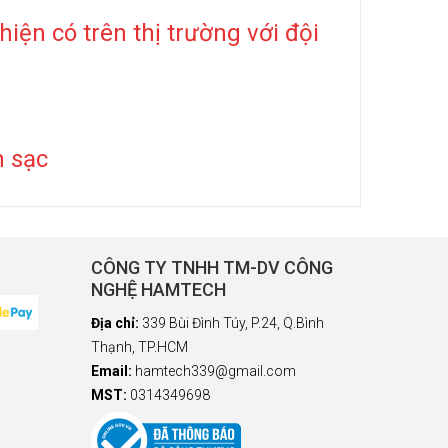
ện có trên thị trường với đội
n sạc
CÔNG TY TNHH TM-DV CÔNG
NGHỆ HAMTECH
Địa chỉ:
339 Bùi Đình Túy, P.24, Q.Bình
Thạnh, TP.HCM
Email:
hamtech339@gmail.com
MST:
0314349698