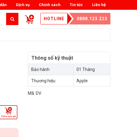
dẫn
Dịch vụ
Chính sách
Tin tức
Liên hệ
HOTLINE
0888.123.223
Thông số kỹ thuật
Bảo hành
01 Tháng
Thương hiệu
Apple
Mã:
DV
Thêm vào giỏ