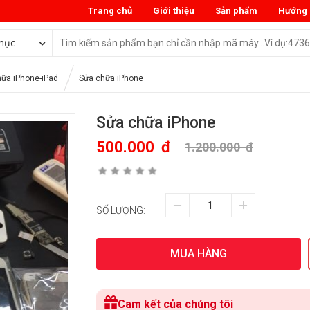
Trang chủ
Giới thiệu
Sản phẩm
Hướng 
mục
ữa iPhone-iPad
Sửa chữa iPhone
Sửa chữa iPhone
500.000
đ
1.200.000
đ
SỐ LƯỢNG:
MUA HÀNG
Cam kết của chúng tôi