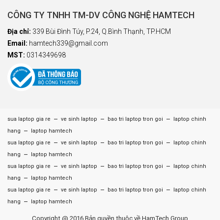
CÔNG TY TNHH TM-DV CÔNG NGHỆ HAMTECH
Địa chỉ:
339 Bùi Đình Túy, P.24, Q.Bình Thạnh, TP.HCM
Email:
hamtech339@gmail.com
MST:
0314349698
–
–
–
sua laptop gia re
ve sinh laptop
bao tri laptop tron goi
laptop chinh
–
hang
laptop hamtech
–
–
–
sua laptop gia re
ve sinh laptop
bao tri laptop tron goi
laptop chinh
–
hang
laptop hamtech
–
–
–
sua laptop gia re
ve sinh laptop
bao tri laptop tron goi
laptop chinh
–
hang
laptop hamtech
–
–
–
sua laptop gia re
ve sinh laptop
bao tri laptop tron goi
laptop chinh
–
hang
laptop hamtech
Copyright @ 2016 Bản quyền thuộc về HamTech Group