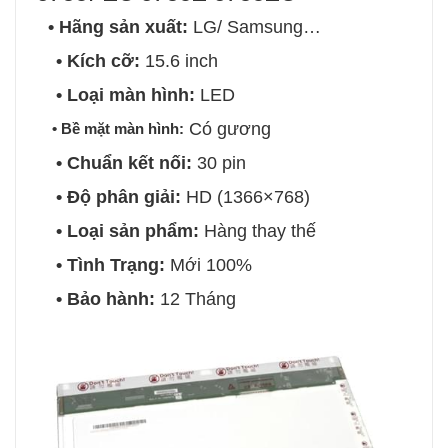
• Hãng sản xuất:
LG/ Samsung…
• Kích cỡ:
15.6 inch
• Loại màn hình:
LED
Có gương
• Bề mặt màn hình:
• Chuẩn kết nối:
3
0 pin
• Độ phân giải:
HD (1366×768)
• Loại sản phẩm:
Hàng thay thế
• Tình Trạng:
Mới 100%
• Bảo hành:
12 Tháng