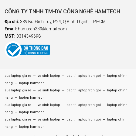
CÔNG TY TNHH TM-DV CÔNG NGHỆ HAMTECH
Địa chỉ:
339 Bùi Đình Túy, P.24, Q.Bình Thạnh, TP.HCM
Email:
hamtech339@gmail.com
MST:
0314349698
–
–
–
sua laptop gia re
ve sinh laptop
bao tri laptop tron goi
laptop chinh
–
hang
laptop hamtech
–
–
–
sua laptop gia re
ve sinh laptop
bao tri laptop tron goi
laptop chinh
–
hang
laptop hamtech
–
–
–
sua laptop gia re
ve sinh laptop
bao tri laptop tron goi
laptop chinh
–
hang
laptop hamtech
–
–
–
sua laptop gia re
ve sinh laptop
bao tri laptop tron goi
laptop chinh
–
hang
laptop hamtech