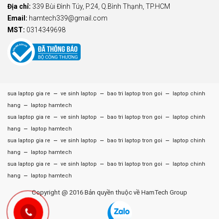
Địa chỉ:
339 Bùi Đình Túy, P.24, Q.Bình Thạnh, TP.HCM
Email:
hamtech339@gmail.com
MST:
0314349698
–
–
–
sua laptop gia re
ve sinh laptop
bao tri laptop tron goi
laptop chinh
–
hang
laptop hamtech
–
–
–
sua laptop gia re
ve sinh laptop
bao tri laptop tron goi
laptop chinh
–
hang
laptop hamtech
–
–
–
sua laptop gia re
ve sinh laptop
bao tri laptop tron goi
laptop chinh
–
hang
laptop hamtech
–
–
–
sua laptop gia re
ve sinh laptop
bao tri laptop tron goi
laptop chinh
–
hang
laptop hamtech
Copyright @ 2016 Bản quyền thuộc về HamTech Group