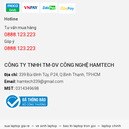
Hotline
Tư vấn mua hàng
0888.123.223
Góp ý
0888.123.223
CÔNG TY TNHH TM-DV CÔNG NGHỆ HAMTECH
Địa chỉ:
339 Bùi Đình Túy, P.24, Q.Bình Thạnh, TP.HCM
Email:
hamtech339@gmail.com
MST:
0314349698
–
–
–
sua laptop gia re
ve sinh laptop
bao tri laptop tron goi
laptop chinh