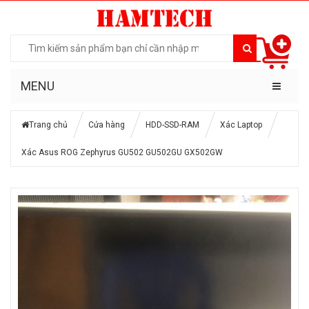
MENU
Trang chủ
Cửa hàng
HDD-SSD-RAM
Xác Laptop
Xác Asus ROG Zephyrus GU502 GU502GU GX502GW