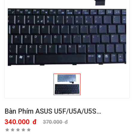
Bàn Phím ASUS U5F/U5A/U5S…
340.000
đ
370.000
đ