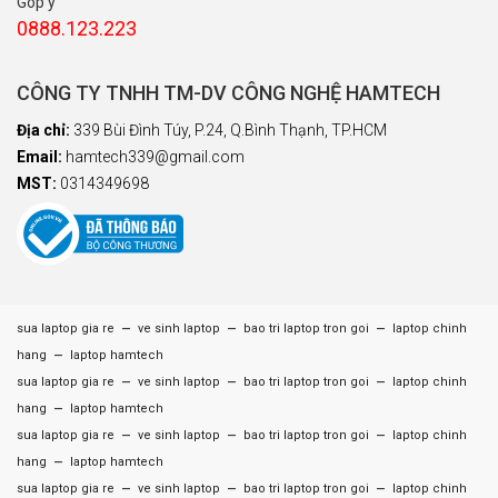
Góp ý
0888.123.223
CÔNG TY TNHH TM-DV CÔNG NGHỆ HAMTECH
Địa chỉ:
339 Bùi Đình Túy, P.24, Q.Bình Thạnh, TP.HCM
Email:
hamtech339@gmail.com
MST:
0314349698
–
–
–
sua laptop gia re
ve sinh laptop
bao tri laptop tron goi
laptop chinh
–
hang
laptop hamtech
–
–
–
sua laptop gia re
ve sinh laptop
bao tri laptop tron goi
laptop chinh
–
hang
laptop hamtech
–
–
–
sua laptop gia re
ve sinh laptop
bao tri laptop tron goi
laptop chinh
–
hang
laptop hamtech
–
–
–
sua laptop gia re
ve sinh laptop
bao tri laptop tron goi
laptop chinh