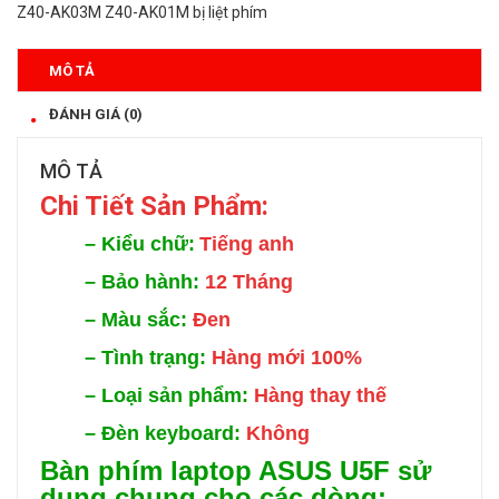
Z40-AK03M Z40-AK01M bị liệt phím
MÔ TẢ
ĐÁNH GIÁ (0)
MÔ TẢ
Chi Tiế
t Sản Phẩm:
–
Kiểu chữ:
Tiếng anh
–
Bảo hành:
12 Tháng
–
Màu sắc:
Đen
–
Tình trạng:
Hàng mới 100%
–
Loại sản phẩm:
Hàng thay thế
–
Đèn keyboard:
Không
Bàn phím laptop ASUS U5F sử
dụng chung cho các dòng: