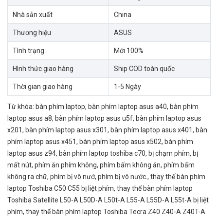
Nhà sản xuất
China
Thương hiệu
ASUS
Tình trạng
Mới 100%
Hình thức giao hàng
Ship COD toàn quốc
Thời gian giao hàng
1-5 Ngày
Từ khóa:
bàn phím laptop
,
bàn phím laptop asus a40
,
bàn phím
laptop asus a8
,
bàn phím laptop asus u5f
,
bàn phím laptop asus
x201
,
bàn phím laptop asus x301
,
bàn phím laptop asus x401
,
bàn
phím laptop asus x451
,
bàn phím laptop asus x502
,
bàn phím
laptop asus z94
,
bàn phím laptop toshiba c70
,
bị chạm phím
,
bị
mất nút
,
phím ăn phím không
,
phím bấm không ăn
,
phím bấm
không ra chữ
,
phím bị vô nướ
,
phím bị vô nước.
,
thay thế bàn phím
laptop Toshiba C50 C55 bị liệt phím
,
thay thế bàn phím laptop
Toshiba Satellite L50-A L50D-A L50t-A L55-A L55D-A L55t-A bị liệt
phím
,
thay thế bàn phím laptop Toshiba Tecra Z40 Z40-A Z40T-A