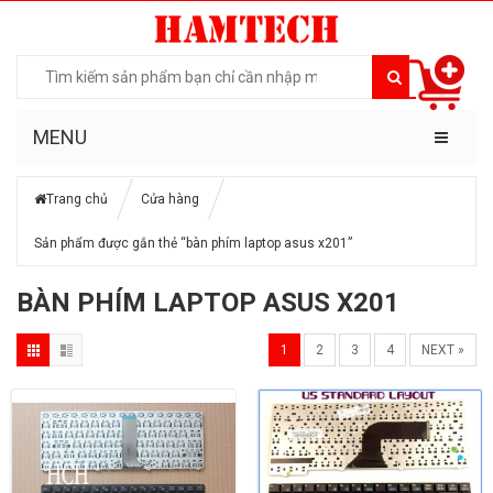
MENU
Trang chủ
Cửa hàng
Sản phẩm được gắn thẻ “bàn phím laptop asus x201”
BÀN PHÍM LAPTOP ASUS X201
1
2
3
4
NEXT »