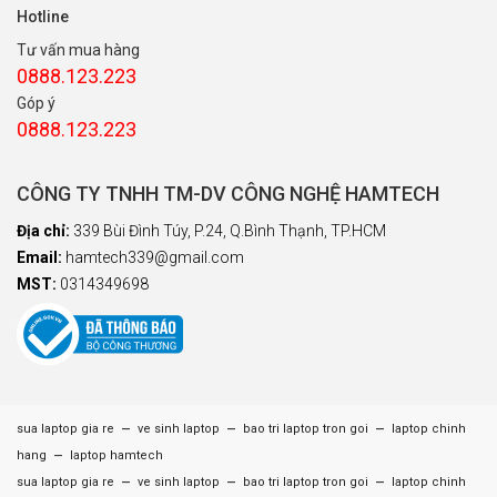
Hotline
Tư vấn mua hàng
0888.123.223
Góp ý
0888.123.223
CÔNG TY TNHH TM-DV CÔNG NGHỆ HAMTECH
Địa chỉ:
339 Bùi Đình Túy, P.24, Q.Bình Thạnh, TP.HCM
Email:
hamtech339@gmail.com
MST:
0314349698
–
–
–
sua laptop gia re
ve sinh laptop
bao tri laptop tron goi
laptop chinh
–
hang
laptop hamtech
–
–
–
sua laptop gia re
ve sinh laptop
bao tri laptop tron goi
laptop chinh