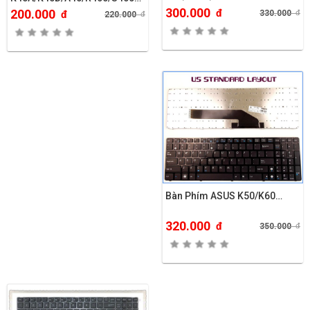
300.000
CÁP DÀI 1 ỐC
đ
200.000
330.000
đ
đ
220.000
đ
Bàn Phím ASUS K50/K60…
320.000
đ
350.000
đ