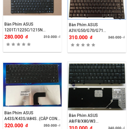
Bàn Phím ASUS
Bàn Phím ASUS
1201T/1225C/1215N…
A3V/G50/G70/G71…
280.000
đ
310.000
310.000
đ
đ
340.000
đ
Bàn Phím ASUS
Bàn Phím ASUS
A43S/K43S/A84S..(CÁP CONG
A8/F8/X80/W3…
PHẢI)
320.000
đ
350.000
đ
310.000
đ
340.000
đ