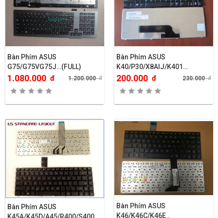
Bàn Phím ASUS
Bàn Phím ASUS
G75/G75VG75J…(FULL)
K40/P30/X8AIJ/K401…
1.080.000
200.000
đ
đ
1.200.000
đ
230.000
đ
Bàn Phím ASUS
Bàn Phím ASUS
K46/K46C/K46E..
K45A/K45D/A45/R400/S400