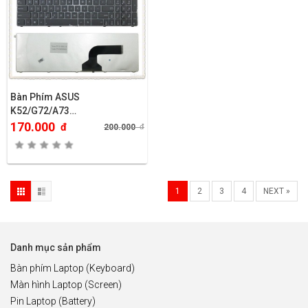
Bàn Phím ASUS
K52/G72/A73…
170.000
đ
200.000
đ
1
2
3
4
NEXT »
Danh mục sản phẩm
Bàn phím Laptop (Keyboard)
Màn hình Laptop (Screen)
Pin Laptop (Battery)