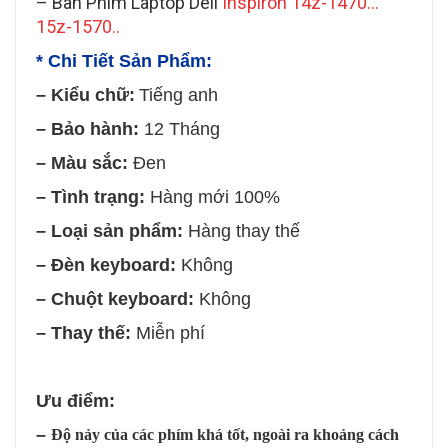
–
Bàn Phím Laptop Dell
Inspiron 14z-1470…
15z-1570..
* Chi Tiết Sản Phẩm:
– Kiểu chữ:
Tiếng anh
– Bảo hành:
12 Tháng
– Màu sắc:
Đen
– Tình trạng:
Hàng mới 100%
– Loại sản phẩm:
Hàng thay thế
– Đèn keyboard:
Không
– Chuột keyboard:
Không
– Thay thế:
Miễn phí
Ưu điểm:
–
Độ nảy của các phím khá tốt, ngoài ra khoảng cách