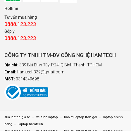
Hotline
Tư vấn mua hàng
0888.123.223
Góp ý
0888.123.223
CÔNG TY TNHH TM-DV CÔNG NGHỆ HAMTECH
Địa chỉ:
339 Bùi Đình Túy, P.24, Q.Bình Thạnh, TP.HCM
Email:
hamtech339@gmail.com
MST:
0314349698
–
–
–
sua laptop gia re
ve sinh laptop
bao tri laptop tron goi
laptop chinh
–
hang
laptop hamtech