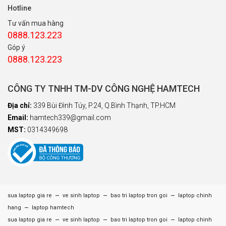
Hotline
Tư vấn mua hàng
0888.123.223
Góp ý
0888.123.223
CÔNG TY TNHH TM-DV CÔNG NGHỆ HAMTECH
Địa chỉ:
339 Bùi Đình Túy, P.24, Q.Bình Thạnh, TP.HCM
Email:
hamtech339@gmail.com
MST:
0314349698
–
–
–
sua laptop gia re
ve sinh laptop
bao tri laptop tron goi
laptop chinh
–
hang
laptop hamtech
–
–
–
sua laptop gia re
ve sinh laptop
bao tri laptop tron goi
laptop chinh